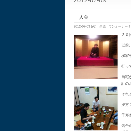
2012-07-03
一人会
2012-07-03 (火)
余談
ワンオーナー
３０
以前
柳家
行っ
自宅
計の
それ
夕方
千寿
気合