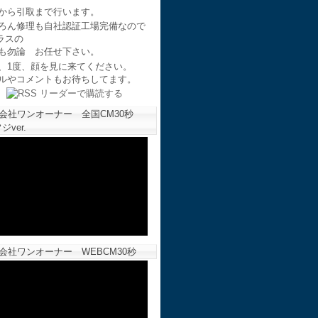
から引取まで行います。
ろん修理も自社認証工場完備なので
ラスの
も勿論 お任せ下さい。
、1度、顔を見に来てください。
ルやコメントもお待ちしてます。
会社ワンオーナー 全国CM30秒
ジver.
会社ワンオーナー WEBCM30秒