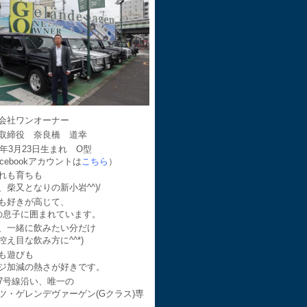
会社ワンオーナー
取締役 奈良橋 道幸
64年3月23日生まれ O型
acebookアカウントは
こちら
）
れも育ちも
、柴又となりの新小岩^^)/
も好きが高じて、
の息子に囲まれています。
、一緒に飲みたい分だけ
控え目な飲み方に^^*)
も遊びも
ジ加減の熱さが好きです。
7号線沿い、唯一の
ツ・ゲレンデヴァーゲン(Gクラス)専