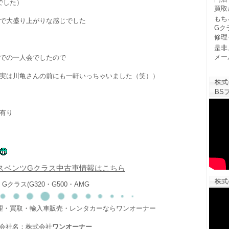
でした）
買取
もち
で大盛り上がりな感じでした
Gク
修理
是非
メー
での一人会でしたので
実は川亀さんの前にも一軒いっちゃいました（笑））
株式
BSフ
有り
スベンツGクラス中古車情報はこちら
株式
Gクラス(G320・G500・AMG
修理・買取・輸入車販売・レンタカーならワンオーナー
会社名：株式会社
ワンオーナー