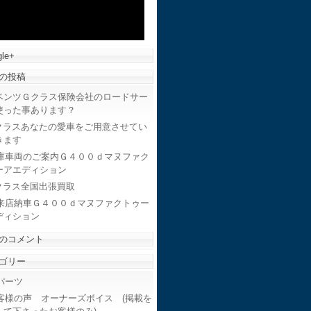
le+
の投稿
ベンツＧクラス保険会社のロードサー
使った事あります？
クラスあなたの愛車をご用意させてい
きます
庫車両のご案内Ｇ４００ｄマヌファク
ーアエディション
クラス全国出張買取
来店納車Ｇ４００ｄマヌファクトゥー
ディション
のコメント
ゴリー
ーツ
客様の声 オーナーズボイス (掲載を