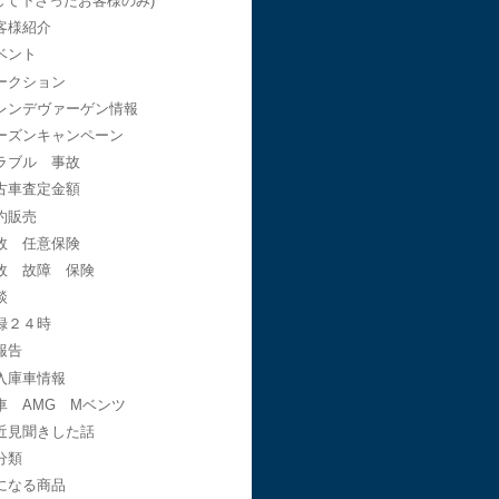
して下さったお客様のみ)
客様紹介
ベント
ークション
レンデヴァーゲン情報
ーズンキャンペーン
ラブル 事故
古車査定金額
約販売
故 任意保険
故 故障 保険
談
録２４時
報告
入庫車情報
車 AMG Mベンツ
近見聞きした話
分類
になる商品