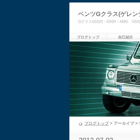
ベンツGクラス(ゲレン
Gクラス(G320・G500・AMG
ブログトップ
自己紹介
ブログトップ
> アーカイブ >