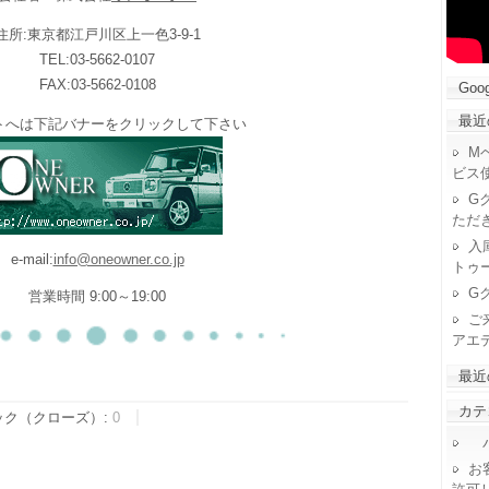
住所:東京都江戸川区上一色3-9-1
TEL:03-5662-0107
FAX:03-5662-0108
Goog
最近
トへは下記バナーをクリックして下さい
M
ビス
G
ただ
入
e-mail:
info@oneowner.co.jp
トゥ
G
営業時間 9:00～19:00
ご
アエ
最近
カテ
ック（クローズ）:
0
パ
お