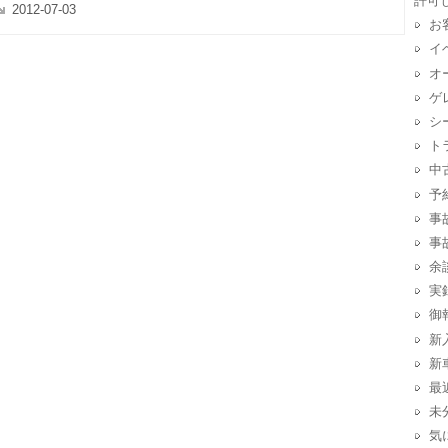
許可
2012-07-03
お
イ
オ
ゲ
シ
ト
中
予
事
事
余
実
御
新
新
最
未
気