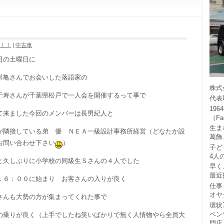
！！！
|
中古車
日の土曜日に
川亀さんでお会いした落語家の
株式
千寿さんが千葉県松戸で一人会を開催するって事で
代表
19
て来ました今回のメンバーは長男紀人と
（F
生ま
が隣接している弟 優 ＮＥＡ一級設計事務所経営（どなたか設
葛飾
お問い合わせ下さい
）
子ど
4人
と久しぶりに小学校の同級生Ｓさんの４人でした
早く
最近
１６：００に始まり お客さんの入りが良く
仕事
オヤ
さんも大勢の方が集まってくれた事で
環状
ベン
の乗りが良く（上手でしたね笑いばかりで無く人情物やら全員大
門店