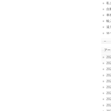
私
自動
車
輸
遠
Ｍ
–
アー
20
20
20
20
20
20
20
20
20