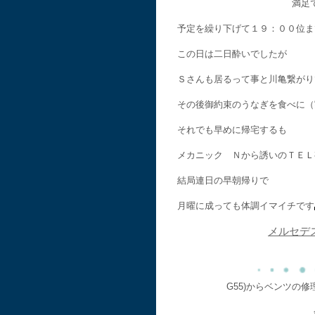
満足
予定を繰り下げて１９：００位ま
この日は二日酔いでしたが
Ｓさんも居るって事と川亀繋がり
その後御約束のうなぎを食べに（
それでも早めに帰宅するも
メカニック Ｎから誘いのＴＥＬ
結局連日の早朝帰りで
月曜に成っても体調イマイチです
メルセデ
G55)からベンツの