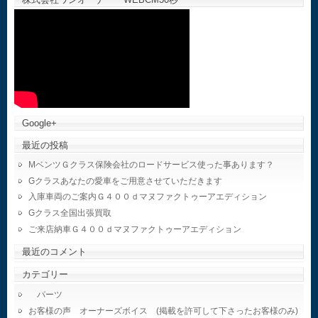
Google+
最近の投稿
MベンツＧクラス保険会社のロードサービス使った事あります？
Gクラスあなたの愛車をご用意させていただきます
入庫車両のご案内Ｇ４００ｄマヌファクトゥーアエディション
Gクラス全国出張買取
ご来店納車Ｇ４００ｄマヌファクトゥーアエディション
最近のコメント
カテゴリー
パーツ
お客様の声 オーナーズボイス (掲載を許可して下さったお客様のみ)