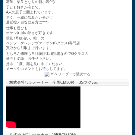
葛飾、柴又となりの新小岩^^)/
子ども好きが高じて、
4人の息子に囲まれています。
早く、一緒に飲みたい分だけ
最近控え目な飲み方に^^*)
仕事も遊びも
オヤジ加減の熱さが好きです。
環状7号線沿い、唯一の
ベンツ・ゲレンデヴァーゲン(Gクラス)専門店
買取から引取まで行います。
もちろん修理も自社認証工場完備なのでGクラスの
修理も勿論 お任せ下さい。
是非、1度、顔を見に来てください。
メールやコメントもお待ちしてます。
株式会社ワンオーナー 全国CM30秒 BSフジver.
株式会社ワンオーナー WEBCM30秒