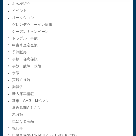
お客様紹介
イベント
オークション
ゲレンデヴァーゲン情報
シーズンキャンペーン
トラブル 事故
中古車査定金額
予約販売
事故 任意保険
事故 故障 保険
余談
実録２４時
御報告
新入庫車情報
新車 AMG Mベンツ
最近見聞きした話
未分類
気になる商品
私し事
自動車保険(14-T-01845.201406月作成）