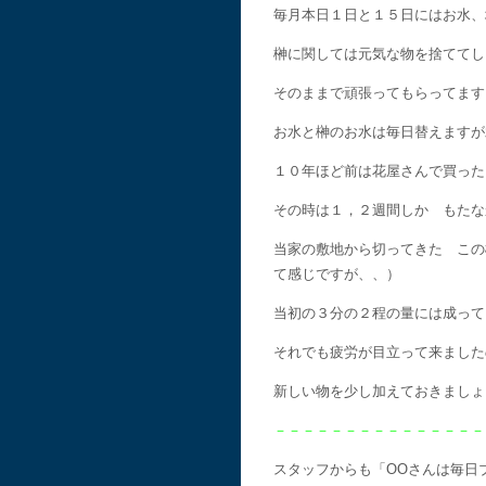
毎月本日１日と１５日にはお水、
榊に関しては元気な物を捨ててし
そのままで頑張ってもらってます
お水と榊のお水は毎日替えますが
１０年ほど前は花屋さんで買った
その時は１，２週間しか もたな
当家の敷地から切ってきた この
て感じですが、、）
当初の３分の２程の量には成って
それでも疲労が目立って来ました
新しい物を少し加えておきましょ
－－－－－－－－－－－－－－－
スタッフからも「OOさんは毎日