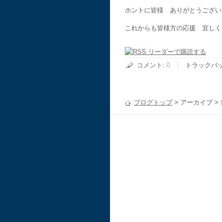
ホントに皆様 ありがとうござい
これからも皆様方の応援 宜しく
コメント
:
0
トラックバ
ブログトップ
> アーカイブ >