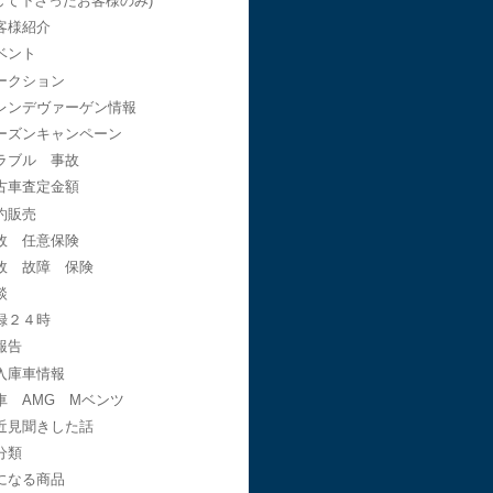
して下さったお客様のみ)
客様紹介
ベント
ークション
レンデヴァーゲン情報
ーズンキャンペーン
ラブル 事故
古車査定金額
約販売
故 任意保険
故 故障 保険
談
録２４時
報告
入庫車情報
車 AMG Mベンツ
近見聞きした話
分類
になる商品