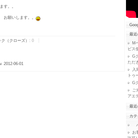
ます。。
 お願いします。。
Goog
最近
ック（クローズ）:
0
M
ビス
G
ただ
2012-06-01
入
トゥ
G
ご
アエ
最近
カテ
パ
お