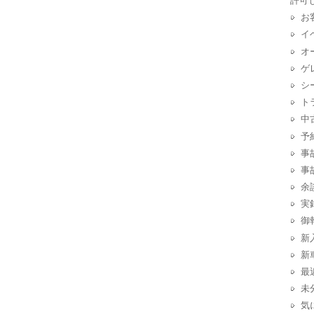
許可
お
イ
オ
ゲ
シ
ト
中
予
事
事
余
実
御
新
新
最
未
気