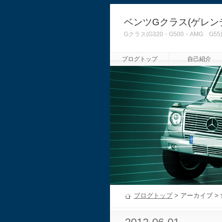
ベンツGクラス(ゲレン
Gクラス(G320・G500・AMG
ブログトップ
自己紹介
ブログトップ
> アーカイブ >