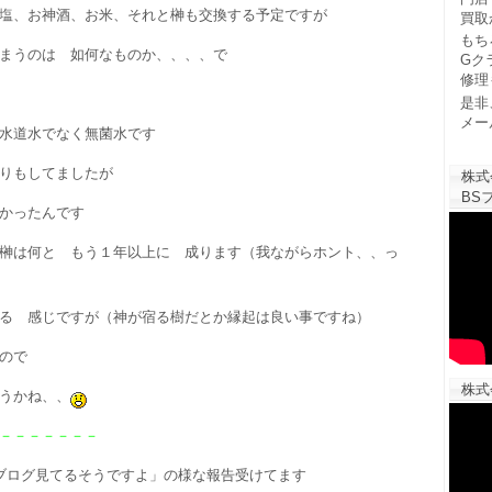
塩、お神酒、お米、それと榊も交換する予定ですが
買取
もち
まうのは 如何なものか、、、、で
Gク
修理
是非
メー
水道水でなく無菌水です
りもしてましたが
株式
BSフ
かったんです
榊は何と もう１年以上に 成ります（我ながらホント、、っ
る 感じですが（神が宿る樹だとか縁起は良い事ですね）
ので
株式
うかね、、
－－－－－－－
ブログ見てるそうですよ」の様な報告受けてます