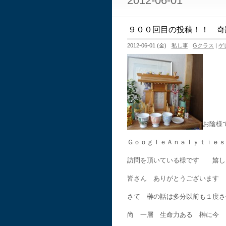
2012-06-01
９００回目の投稿！！ 奇
2012-06-01 (金)
私し事
Gクラス
|
ゲ
お陰様
ＧｏｏｇｌｅＡｎａｌｙｔｉｅｓ
訪問を頂いている様です 嬉し
皆さん ありがとうございます
さて 榊の話は多分以前も１度さ
尚 一層 生命力ある 榊に今 