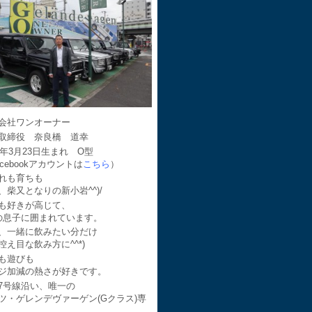
会社ワンオーナー
取締役 奈良橋 道幸
64年3月23日生まれ O型
acebookアカウントは
こちら
）
れも育ちも
、柴又となりの新小岩^^)/
も好きが高じて、
の息子に囲まれています。
、一緒に飲みたい分だけ
控え目な飲み方に^^*)
も遊びも
ジ加減の熱さが好きです。
7号線沿い、唯一の
ツ・ゲレンデヴァーゲン(Gクラス)専