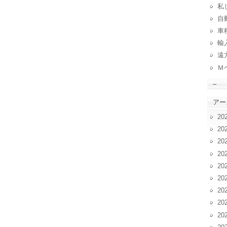
私
自動
車
輸
遠
Ｍ
–
アー
20
20
20
20
20
20
20
20
20