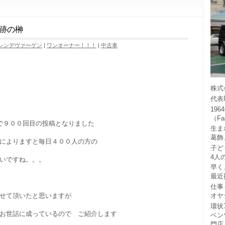
跡の榊
レンデヴァーゲン
|
ワンオーナー！！！
|
中古車
株式
代表
19
（F
で９００回目の投稿となりました
生ま
葛飾
によりますと毎日４００人の方の
子ど
4人
いですね。。。
早く
最近
仕事
オヤ
せて頂いたと思いますが
環状
お世話に成っているので ご紹介します
ベン
門店