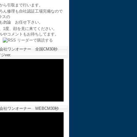
から引取まで行います。
ろん修理も自社認証工場完備なので
ラスの
も勿論 お任せ下さい。
、1度、顔を見に来てください。
ルやコメントもお待ちしてます。
会社ワンオーナー 全国CM30秒
ジver.
会社ワンオーナー WEBCM30秒