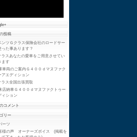
le+
の投稿
ベンツＧクラス保険会社のロードサー
使った事あります？
クラスあなたの愛車をご用意させてい
きます
庫車両のご案内Ｇ４００ｄマヌファク
ーアエディション
クラス全国出張買取
来店納車Ｇ４００ｄマヌファクトゥー
ディション
のコメント
ゴリー
ーツ
客様の声 オーナーズボイス (掲載を