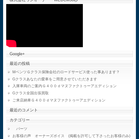
Google+
最近の投稿
MベンツＧクラス保険会社のロードサービス使った事あります？
Gクラスあなたの愛車をご用意させていただきます
入庫車両のご案内Ｇ４００ｄマヌファクトゥーアエディション
Gクラス全国出張買取
ご来店納車Ｇ４００ｄマヌファクトゥーアエディション
最近のコメント
カテゴリー
パーツ
お客様の声 オーナーズボイス (掲載を許可して下さったお客様のみ)