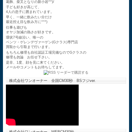
葛飾、柴又となりの新小岩^^)/
子ども好きが高じて、
4人の息子に囲まれています。
早く、一緒に飲みたい分だけ
最近控え目な飲み方に^^*)
仕事も遊びも
オヤジ加減の熱さが好きです。
環状7号線沿い、唯一の
ベンツ・ゲレンデヴァーゲン(Gクラス)専門店
買取から引取まで行います。
もちろん修理も自社認証工場完備なのでGクラスの
修理も勿論 お任せ下さい。
是非、1度、顔を見に来てください。
メールやコメントもお待ちしてます。
株式会社ワンオーナー 全国CM30秒 BSフジver.
株式会社ワンオーナー WEBCM30秒