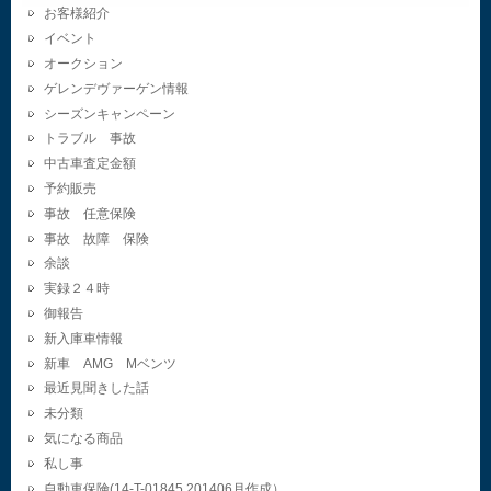
お客様紹介
イベント
オークション
ゲレンデヴァーゲン情報
シーズンキャンペーン
トラブル 事故
中古車査定金額
予約販売
事故 任意保険
事故 故障 保険
余談
実録２４時
御報告
新入庫車情報
新車 AMG Mベンツ
最近見聞きした話
未分類
気になる商品
私し事
自動車保険(14-T-01845.201406月作成）