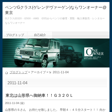
ベンツGクラス(ゲレンデヴァーゲン)ならワンオーナー@
東京
Gクラス(G320・G500・AMG G55)からベンツの修理・買取・輸入車販売・レンタカー
ならワンオーナー
ブログトップ
自己紹介
ブログトップ
> アーカイブ >
2011-11-04
2011-11-04
東北は山形県へ御納車！！Ｇ３２０Ｌ
2011-11-04 (金)
山形県のＳさん お待たせ致しました。 早朝４：４５分スタート！！ 向か