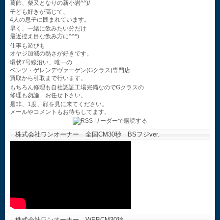
葛飾、柴又となりの新小岩^^)/
子ども好きが高じて、
4人の息子に囲まれています。
早く、一緒に飲みたい分だけ
最近控え目な飲み方に^^*)
仕事も遊びも
オヤジ加減の熱さが好きです。
環状7号線沿い、唯一の
ベンツ・ゲレンデヴァーゲン(Gクラス)専門店
買取から引取まで行います。
もちろん修理も自社認証工場完備なのでGクラスの
修理も勿論 お任せ下さい。
是非、1度、顔を見に来てください。
メールやコメントもお待ちしてます。
株式会社ワンオーナー 全国CM30秒 BSフジver.
株式会社ワンオーナー WEBCM30秒