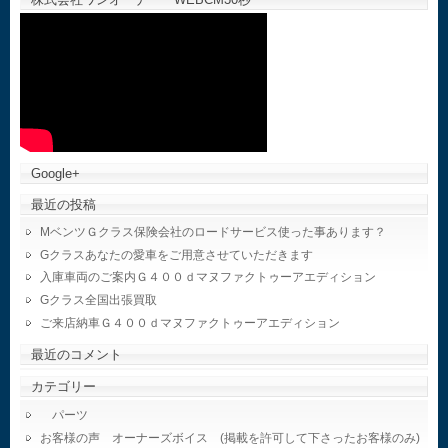
Google+
最近の投稿
MベンツＧクラス保険会社のロードサービス使った事あります？
Gクラスあなたの愛車をご用意させていただきます
入庫車両のご案内Ｇ４００ｄマヌファクトゥーアエディション
Gクラス全国出張買取
ご来店納車Ｇ４００ｄマヌファクトゥーアエディション
最近のコメント
カテゴリー
パーツ
お客様の声 オーナーズボイス (掲載を許可して下さったお客様のみ)