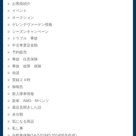
お客様紹介
イベント
オークション
ゲレンデヴァーゲン情報
シーズンキャンペーン
トラブル 事故
中古車査定金額
予約販売
事故 任意保険
事故 故障 保険
余談
実録２４時
御報告
新入庫車情報
新車 AMG Mベンツ
最近見聞きした話
未分類
気になる商品
私し事
自動車保険(14-T-01845.201406月作成）