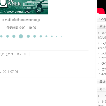
Goog
e-mail:
info@oneowner.co.jp
最近
営業時間 9:00～19:00
M
ビス
G
ただ
入
ック（クローズ）:
0
トゥ
G
ご
2011-07-06
アエ
最近
カテ
パ
お