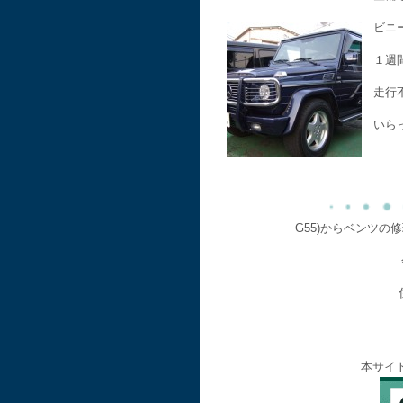
ビニ
１週
走行
いら
G55)からベンツの
本サイ