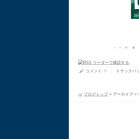
コメント
:
0
トラックバ
ブログトップ
> アーカイブ >