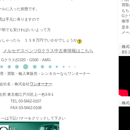
買取
ールに入った状態です。
もち
Gク
間は手元に有りますので
修理
是非
不明でも安ければいいよって方
メー
っしゃったら １３８万円でいかがでしょうか
株式
メルセデスベンツGクラス中古車情報はこちら
BSフ
Gクラス(G320・G500・AMG
修理・買取・輸入車販売・レンタカーならワンオーナー
会社名：株式会社
ワンオーナー
住所:東京都江戸川区上一色3-9-1
TEL:03-5662-0107
株式
FAX:03-5662-0108
トへは下記バナーをクリックして下さい