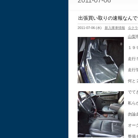
2011-07-06
出張買い取りの速報なんで
2011-07-06 (水)
新入庫車情報
Ｇク
山梨
１９
走行
走行
何と
でて
私ら
勿論
オー
整備