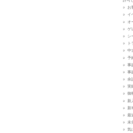
許可
お
イ
オ
ゲ
シ
ト
中
予
事
事
余
実
御
新
新
最
未
気