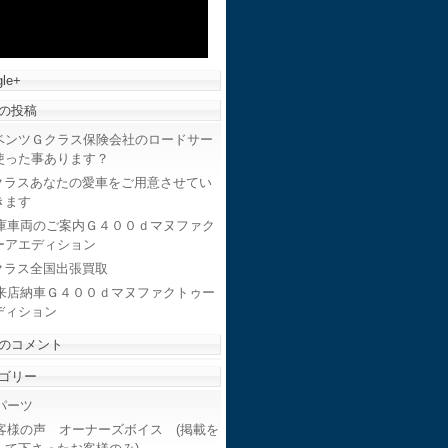
le+
の投稿
ベンツＧクラス保険会社のロードサー
使った事あります？
クラスあなたの愛車をご用意させてい
きます
庫車両のご案内Ｇ４００ｄマヌファク
ーアエディション
クラス全国出張買取
来店納車Ｇ４００ｄマヌファクトゥー
ディション
のコメント
ゴリー
ーツ
客様の声 オーナーズボイス (掲載を