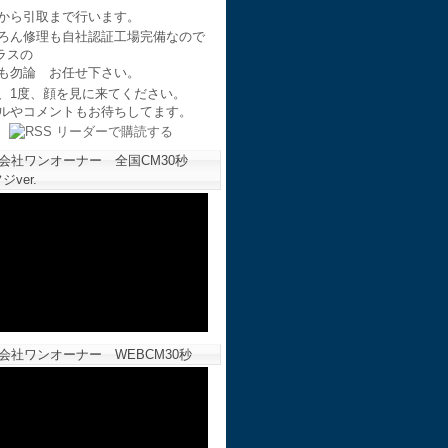
から引取まで行います。
ろん修理も自社認証工場完備なので
ラスの
も勿論 お任せ下さい。
、1度、顔を見に来てください。
ルやコメントもお待ちしてます。
会社ワンオーナー 全国CM30秒
ジver.
会社ワンオーナー WEBCM30秒