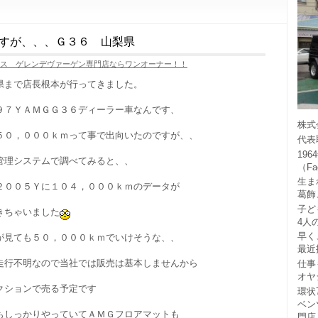
すが、、、Ｇ３６ 山梨県
ラス ゲレンデヴァーゲン専門店ならワンオーナー！！
県まで店長根本が行ってきました。
９７ＹＡＭＧＧ３６ディーラー車なんです、
株式
５０，０００ｋｍって事で出向いたのですが、、
代表
19
管理システムで調べてみると、、
（F
生ま
２００５Ｙに１０４，０００ｋｍのデータが
葛飾
子ど
きちゃいました
4人
早く
が見ても５０，０００ｋｍでいけそうな、、
最近
走行不明なので当社では販売は基本しませんから
仕事
オヤ
クションで売る予定です
環状
ベン
もしっかりやっていてＡＭＧフロアマットも
門店