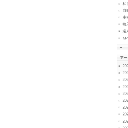
私
自動
車
輸
遠
Ｍ
–
アー
20
20
20
20
20
20
20
20
20