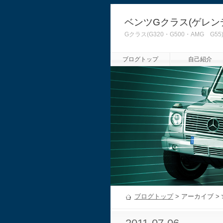
ベンツGクラス(ゲレン
Gクラス(G320・G500・AMG
ブログトップ
自己紹介
ブログトップ
> アーカイブ >