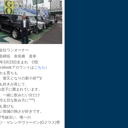
会社ワンオーナー
取締役 奈良橋 道幸
64年3月23日生まれ O型
acebookアカウントは
こちら
）
れも育ちも
、柴又となりの新小岩^^)/
も好きが高じて、
の息子に囲まれています。
、一緒に飲みたい分だけ
控え目な飲み方に^^*)
も遊びも
ジ加減の熱さが好きです。
7号線沿い、唯一の
ツ・ゲレンデヴァーゲン(Gクラス)専