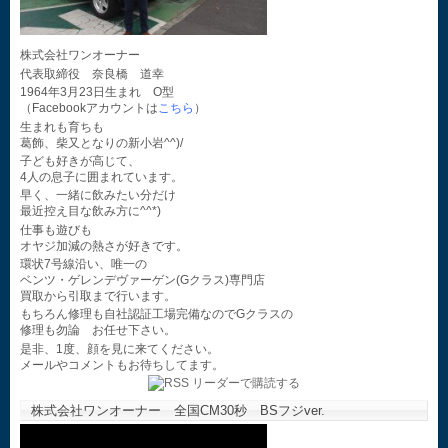
株式会社ワンオーナー
代表取締役 奈良橋 道幸
1964年3月23日生まれ O型
（Facebookアカウントは
こちら
）
生まれも育ちも
葛飾、柴又となりの新小岩^^)/
子ども好きが高じて、
4人の息子に囲まれています。
早く、一緒に飲みたい分だけ
最近控え目な飲み方に^^*)
仕事も遊びも
オヤジ加減の熱さが好きです。
環状7号線沿い、唯一の
ベンツ・ゲレンデヴァーゲン(Gクラス)専門店
買取から引取まで行います。
もちろん修理も自社認証工場完備なのでGクラスの
修理も勿論 お任せ下さい。
是非、1度、顔を見に来てください。
メールやコメントもお待ちしてます。
株式会社ワンオーナー 全国CM30秒 BSフジver.