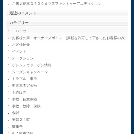
ご来店納車Ｇ４００ｄマヌファクトゥーアエディション
最近のコメント
カテゴリー
パーツ
お客様の声 オーナーズボイス (掲載を許可して下さったお客様のみ)
お客様紹介
イベント
オークション
ゲレンデヴァーゲン情報
シーズンキャンペーン
トラブル 事故
中古車査定金額
予約販売
事故 任意保険
事故 故障 保険
余談
実録２４時
御報告
新入庫車情報