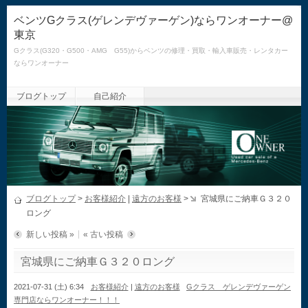
ベンツGクラス(ゲレンデヴァーゲン)ならワンオーナー@
東京
Gクラス(G320・G500・AMG G55)からベンツの修理・買取・輸入車販売・レンタカー
ならワンオーナー
ブログトップ
自己紹介
ブログトップ
>
お客様紹介
|
遠方のお客様
>
宮城県にご納車Ｇ３２０
ロング
新しい投稿 »
« 古い投稿
宮城県にご納車Ｇ３２０ロング
2021-07-31 (土) 6:34
お客様紹介
|
遠方のお客様
Gクラス ゲレンデヴァーゲン
専門店ならワンオーナー！！！