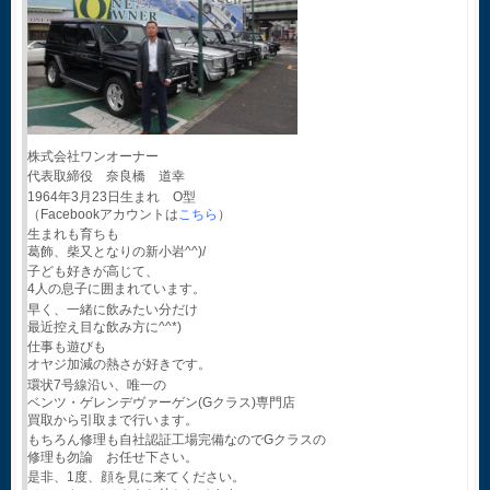
株式会社ワンオーナー
代表取締役 奈良橋 道幸
1964年3月23日生まれ O型
（Facebookアカウントは
こちら
）
生まれも育ちも
葛飾、柴又となりの新小岩^^)/
子ども好きが高じて、
4人の息子に囲まれています。
早く、一緒に飲みたい分だけ
最近控え目な飲み方に^^*)
仕事も遊びも
オヤジ加減の熱さが好きです。
環状7号線沿い、唯一の
ベンツ・ゲレンデヴァーゲン(Gクラス)専門店
買取から引取まで行います。
もちろん修理も自社認証工場完備なのでGクラスの
修理も勿論 お任せ下さい。
是非、1度、顔を見に来てください。