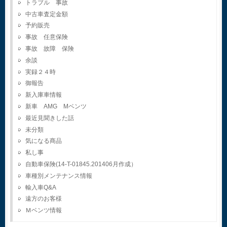
トラブル 事故
中古車査定金額
予約販売
事故 任意保険
事故 故障 保険
余談
実録２４時
御報告
新入庫車情報
新車 AMG Mベンツ
最近見聞きした話
未分類
気になる商品
私し事
自動車保険(14-T-01845.201406月作成）
車種別メンテナンス情報
輸入車Q&A
遠方のお客様
Ｍベンツ情報