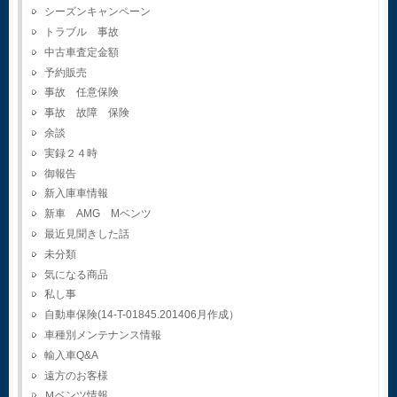
シーズンキャンペーン
トラブル 事故
中古車査定金額
予約販売
事故 任意保険
事故 故障 保険
余談
実録２４時
御報告
新入庫車情報
新車 AMG Mベンツ
最近見聞きした話
未分類
気になる商品
私し事
自動車保険(14-T-01845.201406月作成）
車種別メンテナンス情報
輸入車Q&A
遠方のお客様
Ｍベンツ情報