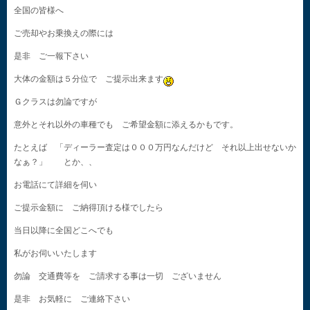
全国の皆様へ
ご売却やお乗換えの際には
是非 ご一報下さい
大体の金額は５分位で ご提示出来ます
Ｇクラスは勿論ですが
意外とそれ以外の車種でも ご希望金額に添えるかもです。
たとえば 「ディーラー査定は０００万円なんだけど それ以上出せないか
なぁ？」 とか、、
お電話にて詳細を伺い
ご提示金額に ご納得頂ける様でしたら
当日以降に全国どこへでも
私がお伺いいたします
勿論 交通費等を ご請求する事は一切 ございません
是非 お気軽に ご連絡下さい