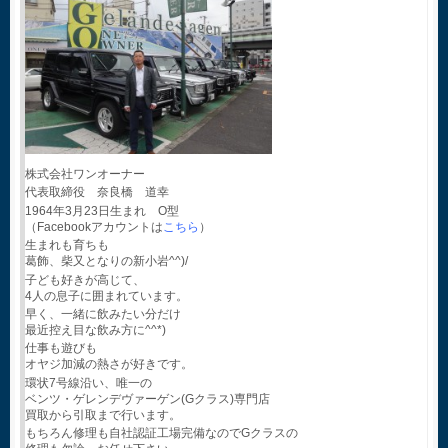
株式会社ワンオーナー
代表取締役 奈良橋 道幸
1964年3月23日生まれ O型
（Facebookアカウントは
こちら
）
生まれも育ちも
葛飾、柴又となりの新小岩^^)/
子ども好きが高じて、
4人の息子に囲まれています。
早く、一緒に飲みたい分だけ
最近控え目な飲み方に^^*)
仕事も遊びも
オヤジ加減の熱さが好きです。
環状7号線沿い、唯一の
ベンツ・ゲレンデヴァーゲン(Gクラス)専門店
買取から引取まで行います。
もちろん修理も自社認証工場完備なのでGクラスの