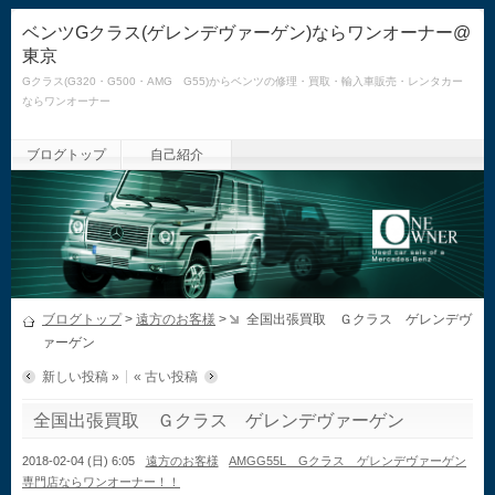
ベンツGクラス(ゲレンデヴァーゲン)ならワンオーナー@
東京
Gクラス(G320・G500・AMG G55)からベンツの修理・買取・輸入車販売・レンタカー
ならワンオーナー
ブログトップ
自己紹介
ブログトップ
>
遠方のお客様
>
全国出張買取 Ｇクラス ゲレンデヴ
ァーゲン
新しい投稿 »
« 古い投稿
全国出張買取 Ｇクラス ゲレンデヴァーゲン
2018-02-04 (日) 6:05
遠方のお客様
AMGG55L Gクラス ゲレンデヴァーゲン
専門店ならワンオーナー！！