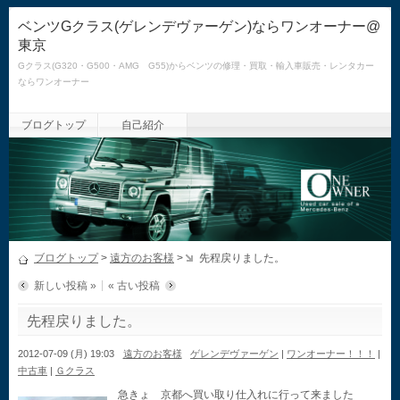
ベンツGクラス(ゲレンデヴァーゲン)ならワンオーナー@
東京
Gクラス(G320・G500・AMG G55)からベンツの修理・買取・輸入車販売・レンタカー
ならワンオーナー
ブログトップ
自己紹介
ブログトップ
>
遠方のお客様
>
先程戻りました。
新しい投稿 »
« 古い投稿
先程戻りました。
2012-07-09 (月) 19:03
遠方のお客様
ゲレンデヴァーゲン
|
ワンオーナー！！！
|
中古車
|
Ｇクラス
急きょ 京都へ買い取り仕入れに行って来ました