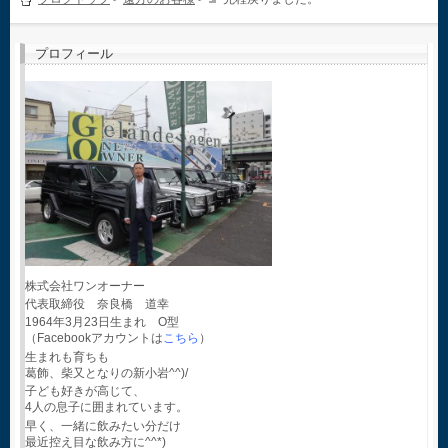
プロフィール
株式会社ワンオーナー
代表取締役 奈良橋 道幸
1964年3月23日生まれ O型
（Facebookアカウントは
こちら
）
生まれも育ちも
葛飾、柴又となりの新小岩^^)/
子ども好きが高じて、
4人の息子に囲まれています。
早く、一緒に飲みたい分だけ
最近控え目な飲み方に^^*)