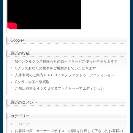
Google+
最近の投稿
MベンツＧクラス保険会社のロードサービス使った事あります？
Gクラスあなたの愛車をご用意させていただきます
入庫車両のご案内Ｇ４００ｄマヌファクトゥーアエディション
Gクラス全国出張買取
ご来店納車Ｇ４００ｄマヌファクトゥーアエディション
最近のコメント
カテゴリー
パーツ
お客様の声 オーナーズボイス (掲載を許可して下さったお客様の