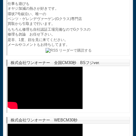
仕事も遊びも
オヤジ加減の熱さが好きです。
環状7号線沿い、唯一の
ベンツ・ゲレンデヴァーゲン(Gクラス)専門店
買取から引取まで行います。
もちろん修理も自社認証工場完備なのでGクラスの
修理も勿論 お任せ下さい。
是非、1度、顔を見に来てください。
メールやコメントもお待ちしてます。
株式会社ワンオーナー 全国CM30秒 BSフジver.
株式会社ワンオーナー WEBCM30秒