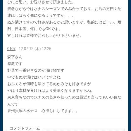
ひにと思い、お送りさせて頂きました。
残念ながら今は水ナスシーズンで込み合っており、お店の方曰く配
達はしばらく先になるようですが、、、
ぬか漬けですので好みがあるかと思いますが、私的にはビール、焼
酎、日本酒、何にでもOKです。
宜しければ皆様でお召し上がり下さいませ。
0107
12-07-12 (木) 12:26
森下さん
感激です
野菜で一番好きなのが漬け物です
中でもぬか漬けはいいですよね
おふくろが何時も漬けてるぬかみそも好きですが
やはり素材が良ければより美味くなりますからね。
東京育ちなので水ナスの良さを知ったのは最近と言ってもいい位な
んです
泉州貝塚の水ナス 心待ちにしてます。。
コメントフォーム