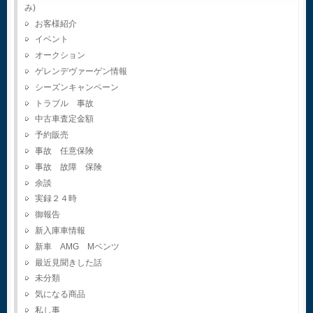
み)
お客様紹介
イベント
オークション
ゲレンデヴァーゲン情報
シーズンキャンペーン
トラブル 事故
中古車査定金額
予約販売
事故 任意保険
事故 故障 保険
余談
実録２４時
御報告
新入庫車情報
新車 AMG Mベンツ
最近見聞きした話
未分類
気になる商品
私し事