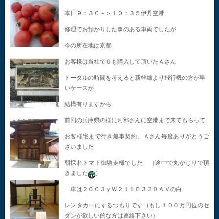
本日９：３０－＞１０：３５伊丹空港
修理でお預かりした事のある車両でしたが
今の所在地は京都
お客様は当社でＧも購入して頂いたＡさん
トータルの時間を考えると新幹線より飛行機の方が早
いケースが
結構有りますから
前回の兵庫県の様に河部さんに空港まで来てもらって
お客様宅まで行き無事契約、Ａさん毎度ありがとうご
ざいました
朝採れトマト御馳走様でした （途中で丸かじりで頂
きました
）
車は２００３ｙＷ２１１Ｅ３２０ＡＶの白
レンタカーにするつもりです（もし１００万円位のセ
ダンが欲しい的な方は連絡下さい）