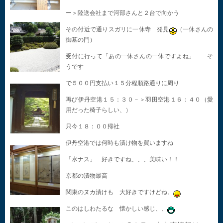
ー＞陸送会社まで河部さんと２台で向かう
その付近で通りスガリに一休寺 発見
（一休さんの
御墓の門）
受付に行って「あの一休さんの一休ですよね」 そ
うです
で５００円支払い１５分程順路通りに周り
再び伊丹空港１５：３０－＞羽田空港１６：４０（愛
用だった椅子らしい、）
只今１８：００帰社
伊丹空港では何時も漬け物を買いますね
「水ナス」 好きですね、、、美味い！！
京都の漬物最高
関東のヌカ漬けも 大好きですけどね。
このはしわたるな 懐かしい感じ、、