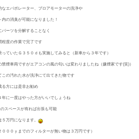
的なエバポレーター、ブロアモーターの洗浄や
ト内の消臭が可能になりました！
にパーツを分解することなく
間程度の作業で完了です
乗っていたＧ３５０ｄも実施してみると（新車から３年です）
の禁煙車両ですがエアコンの風の匂いは変わりましたね（嫌煙家です(笑)）
てこの汚れた水が洗浄にて出てきた物です
成る方には是非お勧め
４年に一度はやった方がいいでしょうね
台のスペースが有れば出張も可能
は５万円になります。
２０００ｙまでのフィルターが無い物は３万円です）