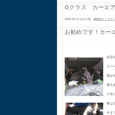
Gクラス カーエ
2020-05-12 (火) 6:53
車種別メンテナ
お勧めです！カー
自宅
クリ
我が
環七
２年
車は
今ま