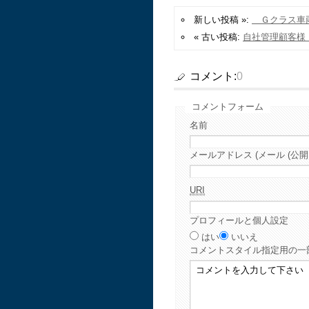
新しい投稿 »:
Ｇクラス車両
« 古い投稿:
自社管理顧客様
コメント:
0
コメントフォーム
名前
メールアドレス (メール (公開
URI
プロフィールと個人設定
はい
いいえ
コメント
スタイル指定用の一