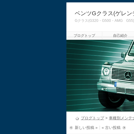
ベンツGクラス(ゲレン
Gクラス(G320・G500・AMG
ブログトップ
自己紹介
ブログトップ
>
車種別メンテ
新しい投稿 »
« 古い投稿