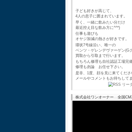
子ども好きが高じて、
4人の息子に囲まれています。
早く、一緒に飲みたい分だけ
最近控え目な飲み方に^^*)
仕事も遊びも
オヤジ加減の熱さが好きです。
環状7号線沿い、唯一の
ベンツ・ゲレンデヴァーゲン(G
買取から引取まで行います。
もちろん修理も自社認証工場完
修理も勿論 お任せ下さい。
是非、1度、顔を見に来てくださ
メールやコメントもお待ちして
株式会社ワンオーナー 全国CM30