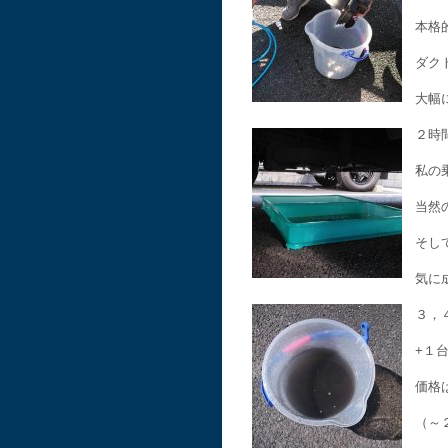
本格
ダク
大幅
２時
私の
当然
そし
気に
３，
+１
価格
（～