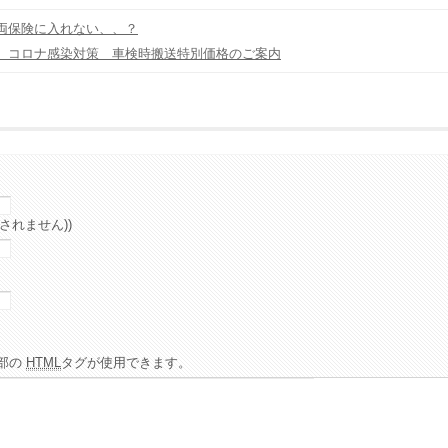
保険に入れない、、？
 コロナ感染対策 車検時搬送特別価格のご案内
されません))
部の
HTML
タグが使用できます。