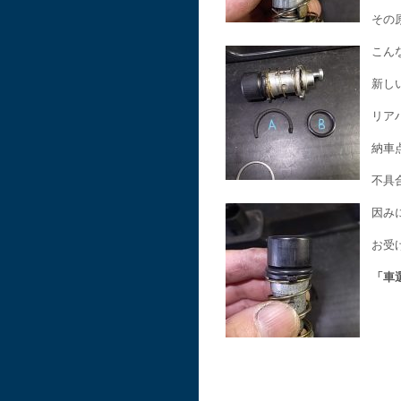
その
こん
新し
リア
納車
不具
因み
お受
「車