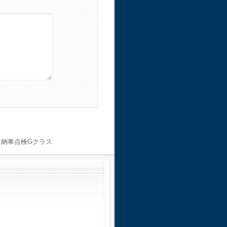
！納車点検Gクラス