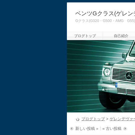
ベンツGクラス(ゲレン
Gクラス(G320・G500・AMG
ブログトップ
自己紹介
ブログトップ
>
ゲレンデヴァ
新しい投稿 »
« 古い投稿