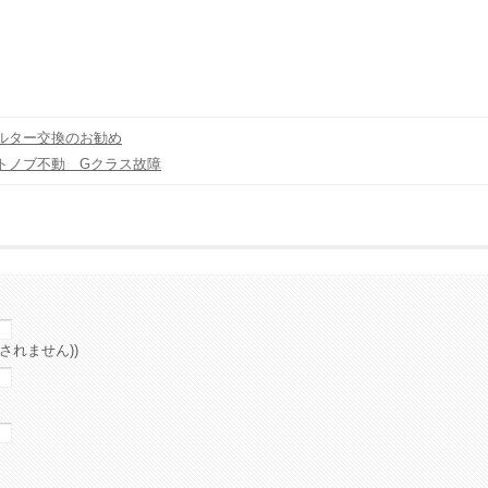
ルター交換のお勧め
トノブ不動 Gクラス故障
されません))