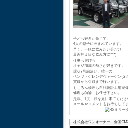
子ども好きが高じて、
4人の息子に囲まれています。
早く、一緒に飲みたい分だけ
最近控え目な飲み方に^^*)
仕事も遊びも
オヤジ加減の熱さが好きです。
環状7号線沿い、唯一の
ベンツ・ゲレンデヴァーゲン(G
買取から引取まで行います。
もちろん修理も自社認証工場完
修理も勿論 お任せ下さい。
是非、1度、顔を見に来てくださ
メールやコメントもお待ちして
株式会社ワンオーナー 全国CM30