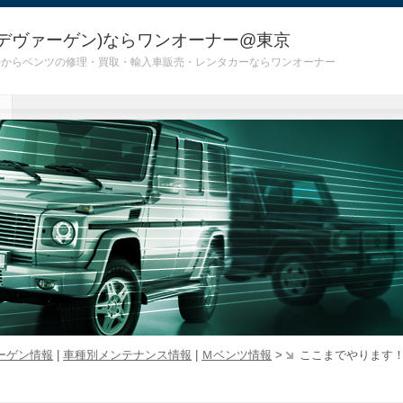
デヴァーゲン)ならワンオーナー@東京
 G55)からベンツの修理・買取・輸入車販売・レンタカーならワンオーナー
ーゲン情報
|
車種別メンテナンス情報
|
Ｍベンツ情報
>
ここまでやります