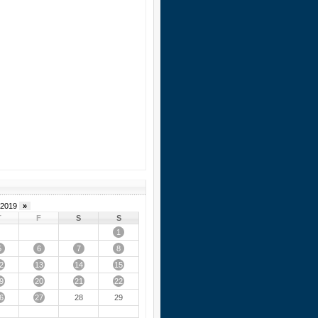
2019
»
T
F
S
S
1
5
6
7
8
2
13
14
15
9
20
21
22
6
27
28
29