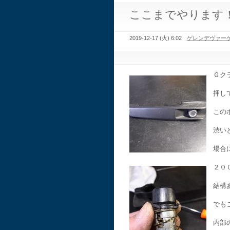
ここまでやります
2019-12-17 (火) 6:02
ゲレンデヴァー
Ｇク
押し
この
渋い
場合
２０
結構
でも
内部