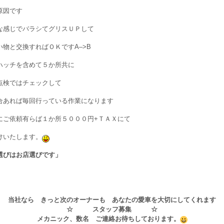
原因です
な感じでバラシてグリスＵＰして
い物と交換すればＯＫですA–>B
ハッチを含めて５か所共に
点検ではチェックして
合あれば毎回行っている作業になります
にご依頼有らば１か所５０００円+ＴＡＸにて
けいたします。
選びはお店選びです」
当社なら きっと次のオーナーも あなたの愛車を大切にしてくれます
☆ スタッフ募集 ☆
メカニック、数名 ご連絡お待ちしております。