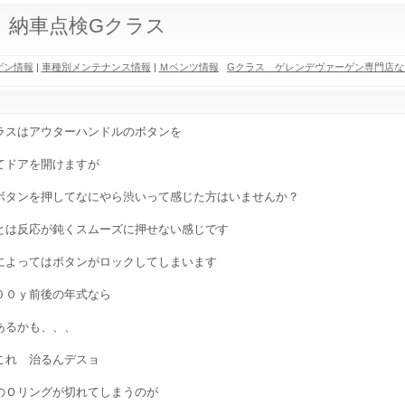
！納車点検Gクラス
ゲン情報
|
車種別メンテナンス情報
|
Ｍベンツ情報
Gクラス ゲレンデヴァーゲン専門店な
ラスはアウターハンドルのボタンを
てドアを開けますが
ボタンを押してなにやら渋いって感じた方はいませんか？
とは反応が鈍くスムーズに押せない感じです
によってはボタンがロックしてしまいます
００ｙ前後の年式なら
あるかも、、、
これ 治るんデスョ
のＯリングが切れてしまうのが