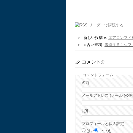
新しい投稿 »:
エアコンフィ
« 古い投稿:
雪道注意！シフ
コメント:
0
コメントフォーム
名前
メールアドレス (メール (公開
URI
プロフィールと個人設定
はい
いいえ