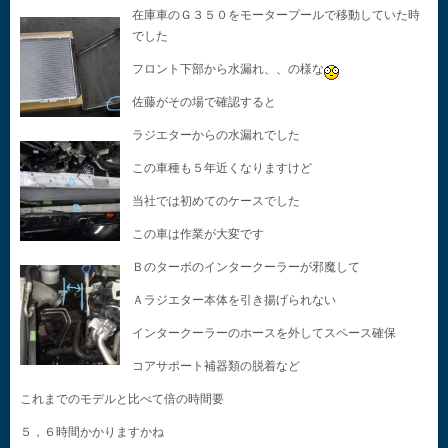
在庫車のＧ３５０をモータープールで移動していた時
でした
フロント下部から水漏れ、、の様な
佐藤がその場で確認すると
ラジエターからの水漏れでした
この車種も５年近くなりますけど
当社では初めてのケースでした
この車は作業が大変です
Ｂのターボのインタークーラーが邪魔して
Ａラジエター本体を引き揚げられない
インタークーラーのホースを外してスペース確保
コアサポート補器類の脱着など
これまでのモデルと比べて倍の時間要
５，６時間かかりますかね