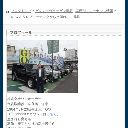
ブログトップ
>
ゲレンデヴァーゲン情報
|
車種別メンテナンス情報
>
Ｇ３５０ブルーテックから水漏れ、、修理
プロフィール
株式会社ワンオーナー
代表取締役 奈良橋 道幸
1964年3月23日生まれ O型
（Facebookアカウントは
こちら
）
生まれも育ちも
葛飾、柴又となりの新小岩^^)/