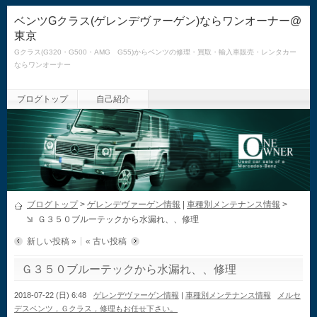
ベンツGクラス(ゲレンデヴァーゲン)ならワンオーナー@
東京
Gクラス(G320・G500・AMG G55)からベンツの修理・買取・輸入車販売・レンタカー
ならワンオーナー
ブログトップ
自己紹介
ブログトップ
>
ゲレンデヴァーゲン情報
|
車種別メンテナンス情報
>
Ｇ３５０ブルーテックから水漏れ、、修理
新しい投稿 »
« 古い投稿
Ｇ３５０ブルーテックから水漏れ、、修理
2018-07-22 (日) 6:48
ゲレンデヴァーゲン情報
|
車種別メンテナンス情報
メルセ
デスベンツ，Ｇクラス，修理もお任せ下さい。