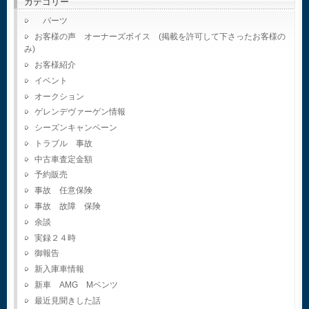
カテゴリー
パーツ
お客様の声 オーナーズボイス (掲載を許可して下さったお客様の
み)
お客様紹介
イベント
オークション
ゲレンデヴァーゲン情報
シーズンキャンペーン
トラブル 事故
中古車査定金額
予約販売
事故 任意保険
事故 故障 保険
余談
実録２４時
御報告
新入庫車情報
新車 AMG Mベンツ
最近見聞きした話