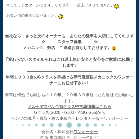
そしてラジエターが２１４，０００円 （値上げさせて頂きたい
）
お買い得の車両になりました。
当社なら きっと次のオーナーも あなたの愛車を大切にしてくれます
☆ スタッフ募集 ☆
メカニック、数名 ご連絡お待ちしております。
——————————————————————
｢変わらないスタイルそれはこれ以上無い安全と安心をご家族にお届け
します｣
—————————————————————
年間１０００台のGクラスを手掛ける専門店最強メカニックのワンオー
ナーにお任せ下さい！
——————————————————————
新車は何処でも同じもの１０年、２０年３０年経ったら当社でお願いし
ます。
メルセデスベンツGクラス中古車情報はこちら
Gクラス(G320・G500・AMG G55)から
ベンツの修理・買取・輸入車販売・レンタカーならワンオーナー
会社名：株式会社
ワンオーナー
住所:東京都江戸川区上一色3-9-1