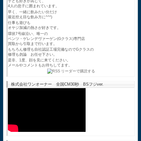
子ども好きが高じて、
4人の息子に囲まれています。
早く、一緒に飲みたい分だけ
最近控え目な飲み方に^^*)
仕事も遊びも
オヤジ加減の熱さが好きです。
環状7号線沿い、唯一の
ベンツ・ゲレンデヴァーゲン(Gクラス)専門店
買取から引取まで行います。
もちろん修理も自社認証工場完備なのでGクラスの
修理も勿論 お任せ下さい。
是非、1度、顔を見に来てください。
メールやコメントもお待ちしてます。
株式会社ワンオーナー 全国CM30秒 BSフジver.