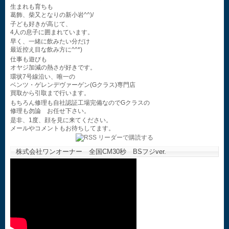
生まれも育ちも
葛飾、柴又となりの新小岩^^)/
子ども好きが高じて、
4人の息子に囲まれています。
早く、一緒に飲みたい分だけ
最近控え目な飲み方に^^*)
仕事も遊びも
オヤジ加減の熱さが好きです。
環状7号線沿い、唯一の
ベンツ・ゲレンデヴァーゲン(Gクラス)専門店
買取から引取まで行います。
もちろん修理も自社認証工場完備なのでGクラスの
修理も勿論 お任せ下さい。
是非、1度、顔を見に来てください。
メールやコメントもお待ちしてます。
株式会社ワンオーナー 全国CM30秒 BSフジver.