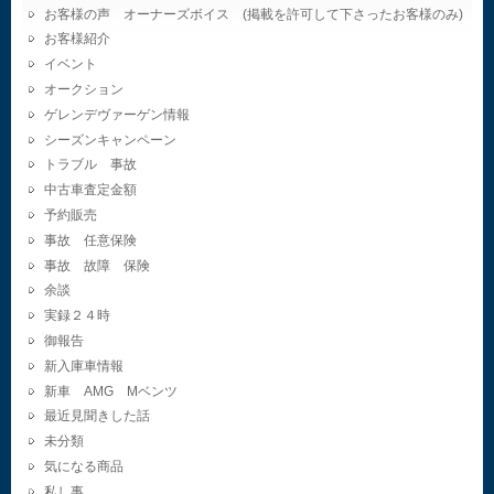
お客様の声 オーナーズボイス (掲載を許可して下さったお客様のみ)
お客様紹介
イベント
オークション
ゲレンデヴァーゲン情報
シーズンキャンペーン
トラブル 事故
中古車査定金額
予約販売
事故 任意保険
事故 故障 保険
余談
実録２４時
御報告
新入庫車情報
新車 AMG Mベンツ
最近見聞きした話
未分類
気になる商品
私し事