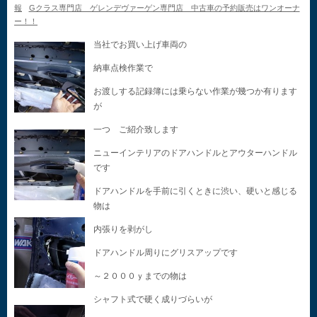
報
Gクラス専門店 ゲレンデヴァーゲン専門店 中古車の予約販売はワンオーナ
ー！！
当社でお買い上げ車両の
納車点検作業で
お渡しする記録簿には乗らない作業が幾つか有ります
が
一つ ご紹介致します
ニューインテリアのドアハンドルとアウターハンドル
です
ドアハンドルを手前に引くときに渋い、硬いと感じる
物は
内張りを剥がし
ドアハンドル周りにグリスアップです
～２０００ｙまでの物は
シャフト式で硬く成りづらいが