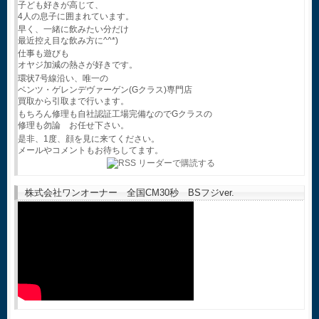
子ども好きが高じて、
4人の息子に囲まれています。
早く、一緒に飲みたい分だけ
最近控え目な飲み方に^^*)
仕事も遊びも
オヤジ加減の熱さが好きです。
環状7号線沿い、唯一の
ベンツ・ゲレンデヴァーゲン(Gクラス)専門店
買取から引取まで行います。
もちろん修理も自社認証工場完備なのでGクラスの
修理も勿論 お任せ下さい。
是非、1度、顔を見に来てください。
メールやコメントもお待ちしてます。
株式会社ワンオーナー 全国CM30秒 BSフジver.