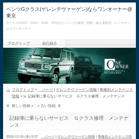
ベンツGクラス(ゲレンデヴァーゲン)ならワンオーナー@
東京
Gクラス(G320・G500・AMG G55)からベンツの修理・買取・輸入車販売・レンタカー
ならワンオーナー
ブログトップ
自己紹介
ブログトップ
>
パーツ
|
ゲレンデヴァーゲン情報
|
車種別メンテナンス
情報
>
記録簿に乗らないサービス Ｇクラス修理 メンテナンス
新しい投稿 »
« 古い投稿
記録簿に乗らないサービス Ｇクラス修理 メンテナ
ンス
2016-12-15 (木) 5:27
パーツ
|
ゲレンデヴァーゲン情報
|
車種別メンテナンス情