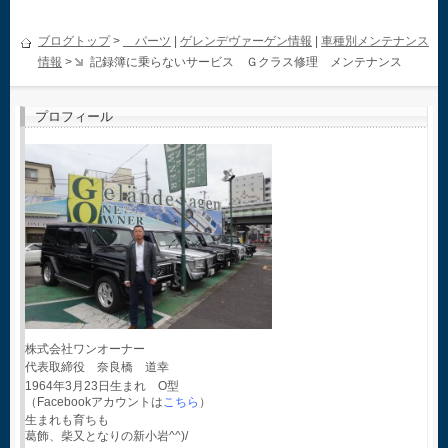
ブログトップ
>
パーツ
|
ゲレンデヴァーゲン情報
|
車種別メンテナンス
情報
>
記録簿に乗らないサービス Ｇクラス修理 メンテナンス
プロフィール
株式会社ワンオーナー
代表取締役 奈良橋 道幸
1964年3月23日生まれ O型
（Facebookアカウントは
こちら
）
生まれも育ちも
葛飾、柴又となりの新小岩^^)/