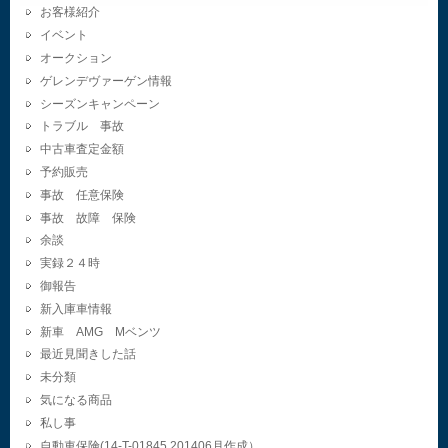
お客様紹介
イベント
オークション
ゲレンデヴァーゲン情報
シーズンキャンペーン
トラブル 事故
中古車査定金額
予約販売
事故 任意保険
事故 故障 保険
余談
実録２４時
御報告
新入庫車情報
新車 AMG Mベンツ
最近見聞きした話
未分類
気になる商品
私し事
自動車保険(14-T-01845.201406月作成）