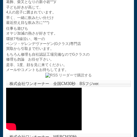
葛飾、柴又となりの新小岩^^)/
子ども好きが高じて、
4人の息子に囲まれています。
早く、一緒に飲みたい分だけ
最近控え目な飲み方に^^*)
仕事も遊びも
オヤジ加減の熱さが好きです。
環状7号線沿い、唯一の
ベンツ・ゲレンデヴァーゲン(Gクラス)専門店
買取から引取まで行います。
もちろん修理も自社認証工場完備なのでGクラスの
修理も勿論 お任せ下さい。
是非、1度、顔を見に来てください。
メールやコメントもお待ちしてます。
株式会社ワンオーナー 全国CM30秒 BSフジver.
株式会社ワンオーナー WEBCM30秒