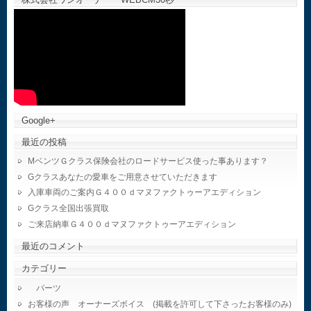
Google+
最近の投稿
MベンツＧクラス保険会社のロードサービス使った事あります？
Gクラスあなたの愛車をご用意させていただきます
入庫車両のご案内Ｇ４００ｄマヌファクトゥーアエディション
Gクラス全国出張買取
ご来店納車Ｇ４００ｄマヌファクトゥーアエディション
最近のコメント
カテゴリー
パーツ
お客様の声 オーナーズボイス (掲載を許可して下さったお客様のみ)