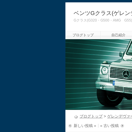
ベンツGクラス(ゲレン
Gクラス(G320・G500・AMG
ブログトップ
自己紹介
ブログトップ
>
ゲレンデヴァ
新しい投稿 »
« 古い投稿