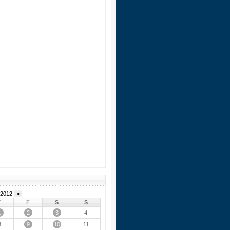
2012
»
T
F
S
S
1
2
3
4
9
10
8
11