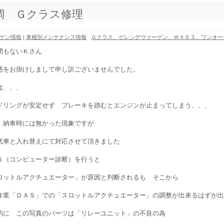
調 Ｇクラス修理
ゲン情報
|
車種別メンテナンス情報
Ｇクラス、ゲレンデヴァーゲン、Ｗ４６３、ワンオー
間もないＫさん
惑をお掛けしまして申し訳ございませんでした。
は、、、
ドリングが安定せず ブレーキを踏むとエンジンが止まってしまう、、、
 納車時には無かった現象ですが
代車と入れ替えにて対応させて頂きました
Ｓ（コンピューター診断）を行うと
ロットルアクチュエーター」が原因と判断されるも そこから
作業「ＤＡＳ」での「スロットルアクチュエーター」の調整が出来るはずが出
的に この写真のパーツは「リレーユニット」の不良の為