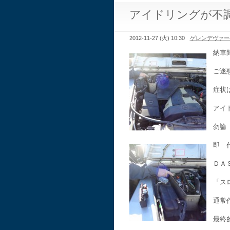
アイドリングが不
2012-11-27 (火) 10:30
ゲレンデヴァー
納車
ご迷
症状
アイ
勿論
即 
ＤＡ
「ス
通常
最終