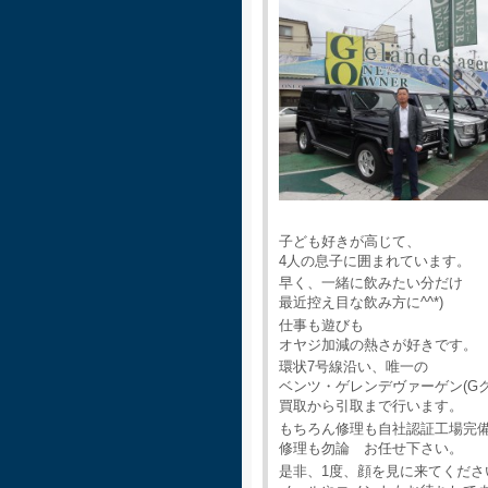
子ども好きが高じて、
4人の息子に囲まれています。
早く、一緒に飲みたい分だけ
最近控え目な飲み方に^^*)
仕事も遊びも
オヤジ加減の熱さが好きです。
環状7号線沿い、唯一の
ベンツ・ゲレンデヴァーゲン(G
買取から引取まで行います。
もちろん修理も自社認証工場完
修理も勿論 お任せ下さい。
是非、1度、顔を見に来てくださ