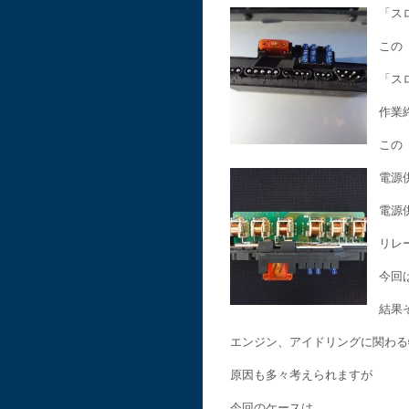
「ス
この
「ス
作業
この
電源
電源
リレ
今回
結果
エンジン、アイドリングに関わる
原因も多々考えられますが
今回のケースは