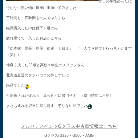
昨日の午後めったに
行かない買い物に銀座に出向いてみました
三時間も、四時間も一人でぶらぶら
結局購入したのは靴下６足のみ
疲れ果てて 入ったお店がこちら
「総本家 備長 扇屋 銀座一丁目店」 （一人で何処でも行っちゃいます
（笑））
仲良く成った23歳と高校１年生のスタッフさん
北海道直送のタラバガニの押しずしは
絶品でした
折角癒された疲れも 真っ直ぐに帰宅せず （帰宅時間は不明）
またも疲れを翌日に持ち越す 懲りない私でした
メルセデスベンツGクラス中古車情報はこちら
Gクラス(G320・G500・AMG