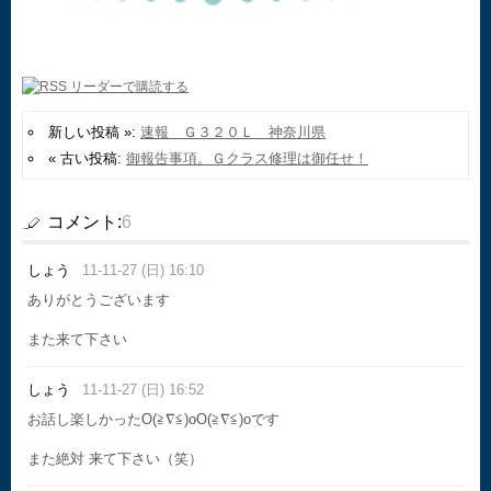
新しい投稿 »:
速報 Ｇ３２０Ｌ 神奈川県
« 古い投稿:
御報告事項。Ｇクラス修理は御任せ！
コメント:
6
しょう
11-11-27 (日) 16:10
ありがとうございます
また来て下さい
しょう
11-11-27 (日) 16:52
お話し楽しかったO(≧∇≦)oO(≧∇≦)oです
また絶対 来て下さい（笑）