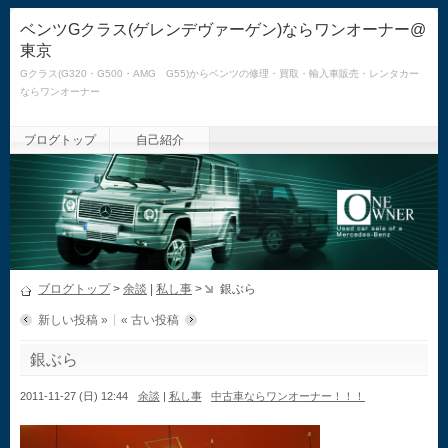
ベンツGクラス(ゲレンデヴァーゲン)ならワンオーナー@
東京
Gクラス(G320・G500・AMG G55)からベンツの修理・買取・輸入車販売・レンタカー
ならワンオーナー
ブログトップ
自己紹介
ブログトップ
>
余談
|
私し事
>
銀ぶら
新しい投稿 »
« 古い投稿
銀ぶら
2011-11-27 (日) 12:44
余談
|
私し事
中古車ならワンオーナー！！！