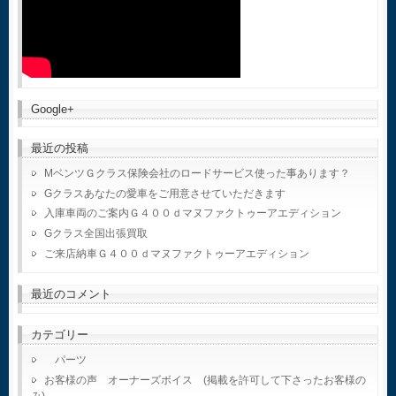
Google+
最近の投稿
MベンツＧクラス保険会社のロードサービス使った事あります？
Gクラスあなたの愛車をご用意させていただきます
入庫車両のご案内Ｇ４００ｄマヌファクトゥーアエディション
Gクラス全国出張買取
ご来店納車Ｇ４００ｄマヌファクトゥーアエディション
最近のコメント
カテゴリー
パーツ
お客様の声 オーナーズボイス (掲載を許可して下さったお客様の
み)