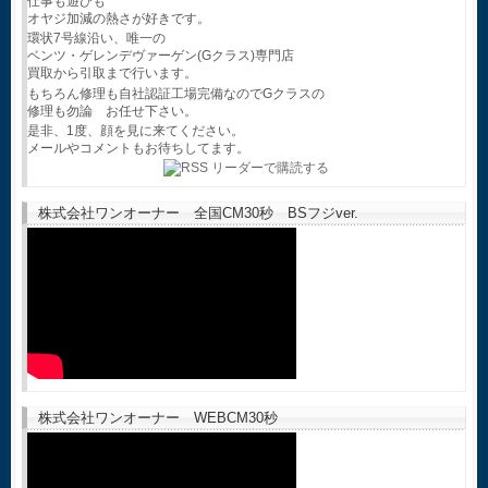
仕事も遊びも
オヤジ加減の熱さが好きです。
環状7号線沿い、唯一の
ベンツ・ゲレンデヴァーゲン(Gクラス)専門店
買取から引取まで行います。
もちろん修理も自社認証工場完備なのでGクラスの
修理も勿論 お任せ下さい。
是非、1度、顔を見に来てください。
メールやコメントもお待ちしてます。
株式会社ワンオーナー 全国CM30秒 BSフジver.
株式会社ワンオーナー WEBCM30秒