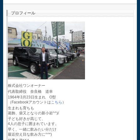
プロフィール
株式会社ワンオーナー
代表取締役 奈良橋 道幸
1964年3月23日生まれ O型
（Facebookアカウントは
こちら
）
生まれも育ちも
葛飾、柴又となりの新小岩^^)/
子ども好きが高じて、
4人の息子に囲まれています。
早く、一緒に飲みたい分だけ
最近控え目な飲み方に^^*)