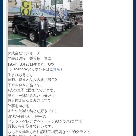
株式会社ワンオーナー
代表取締役 奈良橋 道幸
1964年3月23日生まれ O型
（Facebookアカウントは
こちら
）
生まれも育ちも
葛飾、柴又となりの新小岩^^)/
子ども好きが高じて、
4人の息子に囲まれています。
早く、一緒に飲みたい分だけ
最近控え目な飲み方に^^*)
仕事も遊びも
オヤジ加減の熱さが好きです。
環状7号線沿い、唯一の
ベンツ・ゲレンデヴァーゲン(Gクラス)専門店
買取から引取まで行います。
もちろん修理も自社認証工場完備なのでGクラスの