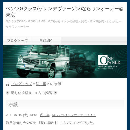
ベンツGクラス(ゲレンデヴァーゲン)ならワンオーナー@
東京
Gクラス(G320・G500・AMG G55)からベンツの修理・買取・輸入車販売・レンタカー
ならワンオーナー
ブログトップ
自己紹介
ブログトップ
>
私し事
>
余談
新しい投稿 »
« 古い投稿
余談
2011-07-16 (土) 13:48
私し事
Mベンツはワンオーナー！！！
昨日は知り合いのＮ社長に誘われ ゴルフコンペでした。