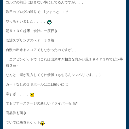
ゴルフの前日は飲まない事にしてるんですが、、、
昨日のブログの通りで ｢ひょっとこ｣で
やっちゃいました、、、、
朝５：３０起床 会社に一度行き
若洲スプリングスへ７：３０着
自慢の出来るスコアでもなかったのですが、、
ニアピンゲットで（これは出来すぎ相当な向かい風１９４Ｙ３Wでピン手
前３ｍ）
なんと 運が見方してくれ優勝（もちろんシンペリです。。）
カートなしの１８ホールは二日酔いには
辛すぎ、、、、
でもツアーステージの新しいドライバーも頂き
商品券も頂き
ついでに馬券もゲット