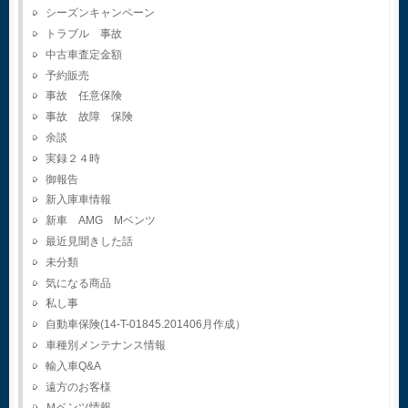
シーズンキャンペーン
トラブル 事故
中古車査定金額
予約販売
事故 任意保険
事故 故障 保険
余談
実録２４時
御報告
新入庫車情報
新車 AMG Mベンツ
最近見聞きした話
未分類
気になる商品
私し事
自動車保険(14-T-01845.201406月作成）
車種別メンテナンス情報
輸入車Q&A
遠方のお客様
Ｍベンツ情報