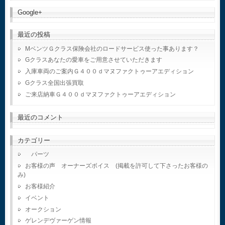
Google+
最近の投稿
MベンツＧクラス保険会社のロードサービス使った事あります？
Gクラスあなたの愛車をご用意させていただきます
入庫車両のご案内Ｇ４００ｄマヌファクトゥーアエディション
Gクラス全国出張買取
ご来店納車Ｇ４００ｄマヌファクトゥーアエディション
最近のコメント
カテゴリー
パーツ
お客様の声 オーナーズボイス (掲載を許可して下さったお客様の
み)
お客様紹介
イベント
オークション
ゲレンデヴァーゲン情報