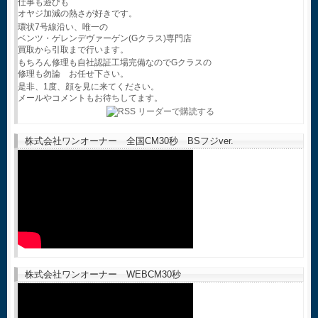
仕事も遊びも
オヤジ加減の熱さが好きです。
環状7号線沿い、唯一の
ベンツ・ゲレンデヴァーゲン(Gクラス)専門店
買取から引取まで行います。
もちろん修理も自社認証工場完備なのでGクラスの
修理も勿論 お任せ下さい。
是非、1度、顔を見に来てください。
メールやコメントもお待ちしてます。
株式会社ワンオーナー 全国CM30秒 BSフジver.
株式会社ワンオーナー WEBCM30秒