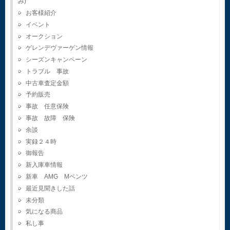
み)
お客様紹介
イベント
オークション
ゲレンデヴァーゲン情報
シーズンキャンペーン
トラブル 事故
中古車査定金額
予約販売
事故 任意保険
事故 故障 保険
余談
実録２４時
御報告
新入庫車情報
新車 AMG Mベンツ
最近見聞きした話
未分類
気になる商品
私し事