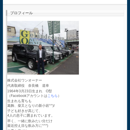
プロフィール
株式会社ワンオーナー
代表取締役 奈良橋 道幸
1964年3月23日生まれ O型
（Facebookアカウントは
こちら
）
生まれも育ちも
葛飾、柴又となりの新小岩^^)/
子ども好きが高じて、
4人の息子に囲まれています。
早く、一緒に飲みたい分だけ
最近控え目な飲み方に^^*)