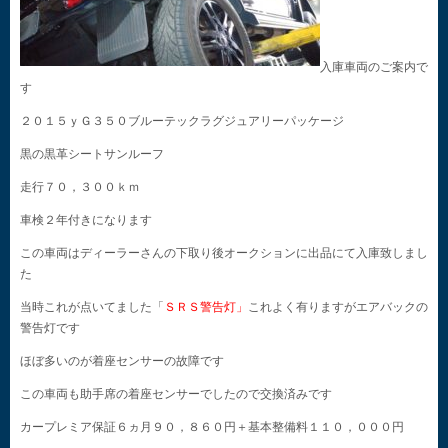
入庫車両のご案内で
す
２０１５ｙＧ３５０ブルーテックラグジュアリーパッケージ
黒の黒革シートサンルーフ
走行７０，３００ｋｍ
車検２年付きになります
この車両はディーラーさんの下取り後オークションに出品にて入庫致しまし
た
当時これが点いてました「
ＳＲＳ警告灯」
これよく有りますがエアバックの
警告灯です
ほぼ多いのが着座センサーの故障です
この車両も助手席の着座センサーでしたので交換済みです
カープレミア保証６ヵ月９０，８６０円＋基本整備料１１０，０００円