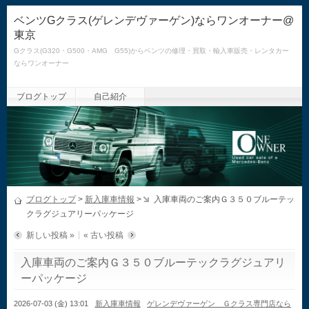
ベンツGクラス(ゲレンデヴァーゲン)ならワンオーナー@
東京
Gクラス(G320・G500・AMG G55)からベンツの修理・買取・輸入車販売・レンタカー
ならワンオーナー
ブログトップ
自己紹介
ブログトップ
>
新入庫車情報
>
入庫車両のご案内Ｇ３５０ブルーテッ
クラグジュアリーパッケージ
新しい投稿 »
« 古い投稿
入庫車両のご案内Ｇ３５０ブルーテックラグジュアリ
ーパッケージ
2026-07-03 (金) 13:01
新入庫車情報
ゲレンデヴァーゲン Ｇクラス専門店なら