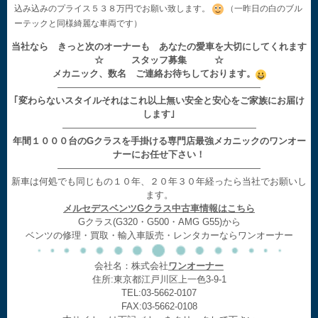
込み込みのプライス５３８万円でお願い致します。
（一昨日の白のブル
ーテックと同様綺麗な車両です）
当社なら きっと次のオーナーも あなたの愛車を大切にしてくれます
☆ スタッフ募集 ☆
メカニック、数名 ご連絡お待ちしております。
——————————————————————
｢変わらないスタイルそれはこれ以上無い安全と安心をご家族にお届け
します｣
—————————————————————
年間１０００台のGクラスを手掛ける専門店最強メカニックのワンオー
ナーにお任せ下さい！
——————————————————————
新車は何処でも同じもの１０年、２０年３０年経ったら当社でお願いし
ます。
メルセデスベンツGクラス中古車情報はこちら
Gクラス(G320・G500・AMG G55)から
ベンツの修理・買取・輸入車販売・レンタカーならワンオーナー
会社名：株式会社
ワンオーナー
住所:東京都江戸川区上一色3-9-1
TEL:03-5662-0107
FAX:03-5662-0108