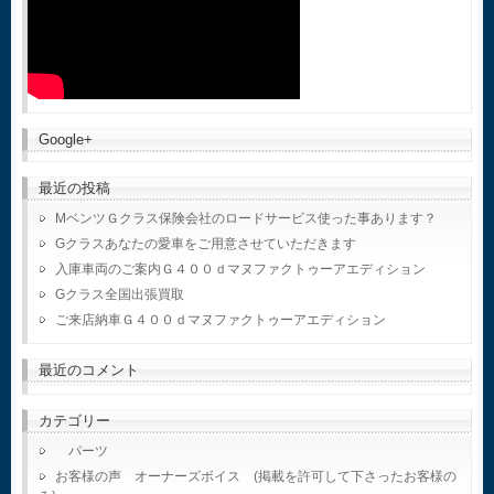
Google+
最近の投稿
MベンツＧクラス保険会社のロードサービス使った事あります？
Gクラスあなたの愛車をご用意させていただきます
入庫車両のご案内Ｇ４００ｄマヌファクトゥーアエディション
Gクラス全国出張買取
ご来店納車Ｇ４００ｄマヌファクトゥーアエディション
最近のコメント
カテゴリー
パーツ
お客様の声 オーナーズボイス (掲載を許可して下さったお客様の