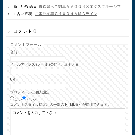
新しい投稿 »:
青森県へご納車ＡＭＧＧ６３エクスクルーシブ
« 古い投稿:
ご来店納車Ｇ４００ｄＡＭＧライン
コメント:
0
コメントフォーム
名前
メールアドレス (メール (公開されません))
URI
プロフィールと個人設定
はい
いいえ
コメント
スタイル指定用の一部の
HTML
タグが使用できます。