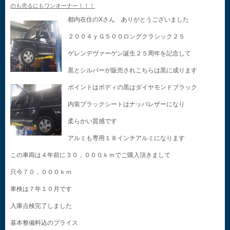
のも売るにもワンオーナー！！！
都内在住のXさん ありがとうございました
２００４ｙＧ５００ロングクラシック２５
ゲレンデヴァーゲン誕生２５周年を記念して
黒とシルバーが販売されこちらは黒に成ります
ポイントはボディの黒はダイヤモンドブラック
内装ブラックシートはナッパレザーになり
柔らかい質感です
アルミも専用１８インチアルミになります
この車両は４年前に３０，０００ｋｍでご購入頂きまして
只今７０，０００ｋｍ
車検は７年１０月です
入庫点検完了しました
基本整備料込のプライス