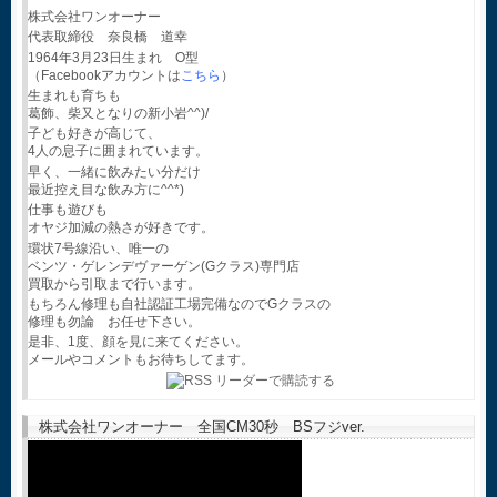
株式会社ワンオーナー
代表取締役 奈良橋 道幸
1964年3月23日生まれ O型
（Facebookアカウントは
こちら
）
生まれも育ちも
葛飾、柴又となりの新小岩^^)/
子ども好きが高じて、
4人の息子に囲まれています。
早く、一緒に飲みたい分だけ
最近控え目な飲み方に^^*)
仕事も遊びも
オヤジ加減の熱さが好きです。
環状7号線沿い、唯一の
ベンツ・ゲレンデヴァーゲン(Gクラス)専門店
買取から引取まで行います。
もちろん修理も自社認証工場完備なのでGクラスの
修理も勿論 お任せ下さい。
是非、1度、顔を見に来てください。
メールやコメントもお待ちしてます。
株式会社ワンオーナー 全国CM30秒 BSフジver.