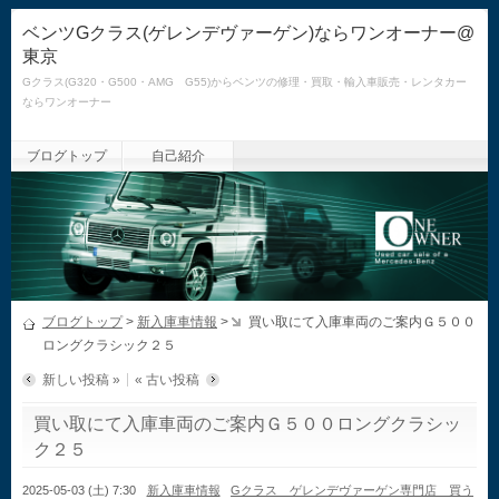
ベンツGクラス(ゲレンデヴァーゲン)ならワンオーナー@
東京
Gクラス(G320・G500・AMG G55)からベンツの修理・買取・輸入車販売・レンタカー
ならワンオーナー
ブログトップ
自己紹介
ブログトップ
>
新入庫車情報
>
買い取にて入庫車両のご案内Ｇ５００
ロングクラシック２５
新しい投稿 »
« 古い投稿
買い取にて入庫車両のご案内Ｇ５００ロングクラシッ
ク２５
2025-05-03 (土) 7:30
新入庫車情報
Gクラス ゲレンデヴァーゲン専門店 買う