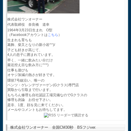
株式会社ワンオーナー
代表取締役 奈良橋 道幸
1964年3月23日生まれ O型
（Facebookアカウントは
こちら
）
生まれも育ちも
葛飾、柴又となりの新小岩^^)/
子ども好きが高じて、
4人の息子に囲まれています。
早く、一緒に飲みたい分だけ
最近控え目な飲み方に^^*)
仕事も遊びも
オヤジ加減の熱さが好きです。
環状7号線沿い、唯一の
ベンツ・ゲレンデヴァーゲン(Gクラス)専門店
買取から引取まで行います。
もちろん修理も自社認証工場完備なのでGクラスの
修理も勿論 お任せ下さい。
是非、1度、顔を見に来てください。
メールやコメントもお待ちしてます。
株式会社ワンオーナー 全国CM30秒 BSフジver.