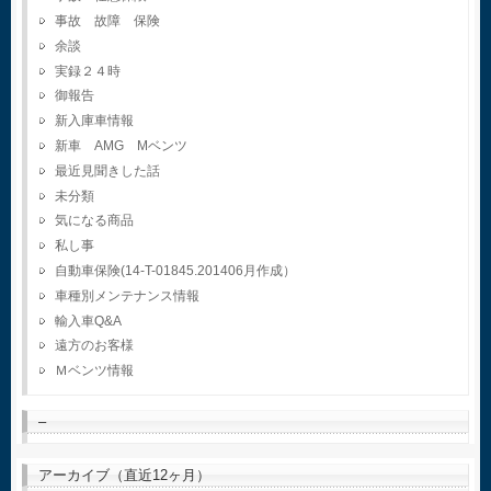
事故 故障 保険
余談
実録２４時
御報告
新入庫車情報
新車 AMG Mベンツ
最近見聞きした話
未分類
気になる商品
私し事
自動車保険(14-T-01845.201406月作成）
車種別メンテナンス情報
輸入車Q&A
遠方のお客様
Ｍベンツ情報
–
アーカイブ（直近12ヶ月）