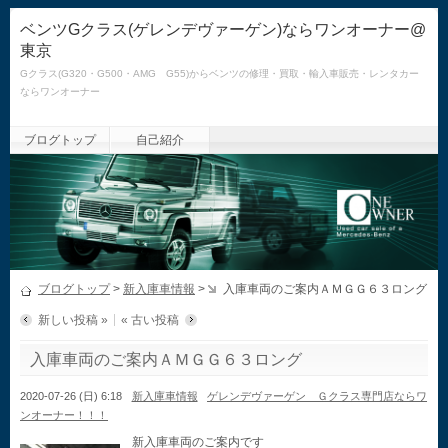
ベンツGクラス(ゲレンデヴァーゲン)ならワンオーナー@
東京
Gクラス(G320・G500・AMG G55)からベンツの修理・買取・輸入車販売・レンタカー
ならワンオーナー
ブログトップ
自己紹介
ブログトップ
>
新入庫車情報
>
入庫車両のご案内ＡＭＧＧ６３ロング
新しい投稿 »
« 古い投稿
入庫車両のご案内ＡＭＧＧ６３ロング
2020-07-26 (日) 6:18
新入庫車情報
ゲレンデヴァーゲン Ｇクラス専門店ならワ
ンオーナー！！！
新入庫車両のご案内です