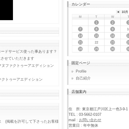
カレンダー
«
10月 
M
T
W
1
2
7
8
9
1
14
15
16
1
21
23
2
22
28
29
30
3
ロードサービス使った事あります？
意させていただきます
固定ページ
マヌファクトゥーアエディション
Profile
自己紹介
ァクトゥーアエディション
店舗案内
住 所: 東京都江戸川区上一色3-9-1
TEL : 03-5662-0107
mail :
お問い合わせ
ス (掲載を許可して下さったお客様
営業日 : 年中無休