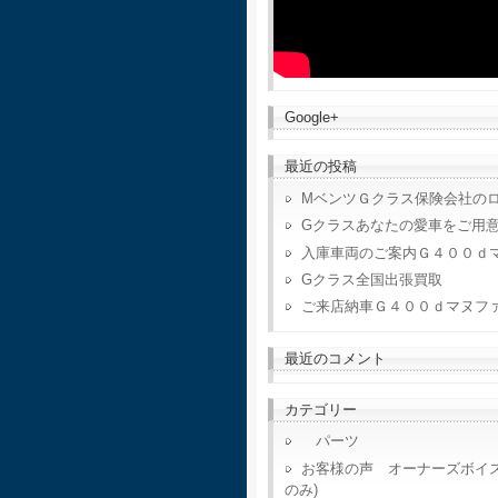
Google+
最近の投稿
MベンツＧクラス保険会社の
Gクラスあなたの愛車をご用
入庫車両のご案内Ｇ４００ｄ
Gクラス全国出張買取
ご来店納車Ｇ４００ｄマヌフ
最近のコメント
カテゴリー
パーツ
お客様の声 オーナーズボイ
のみ)