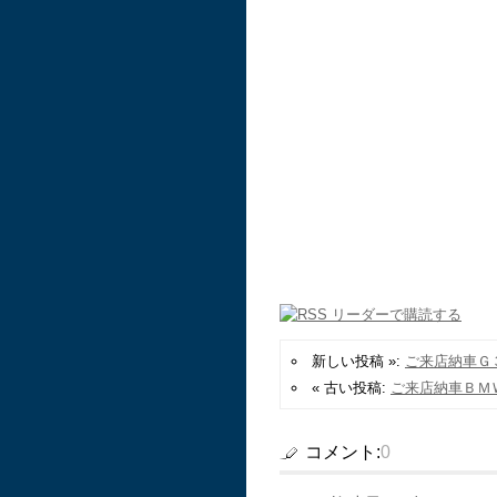
新しい投稿 »:
ご来店納車Ｇ
« 古い投稿:
ご来店納車ＢＭ
コメント:
0