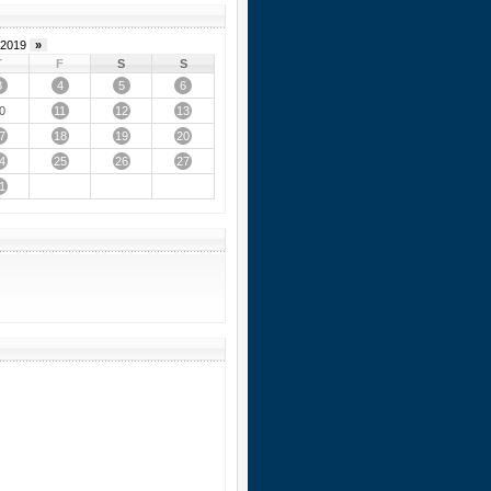
2019
»
T
F
S
S
3
4
5
6
11
12
13
0
7
18
19
20
4
25
26
27
1