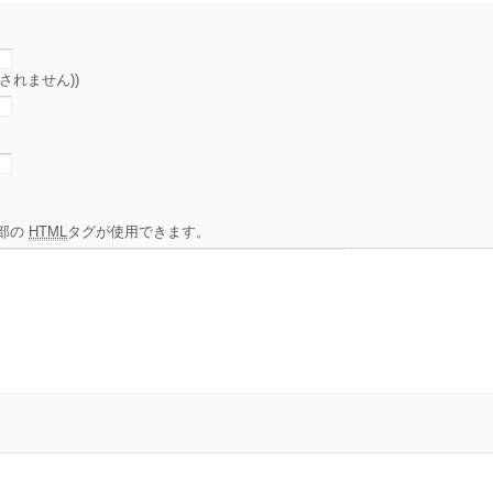
されません))
部の
HTML
タグが使用できます。