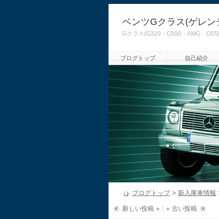
ベンツGクラス(ゲレン
Gクラス(G320・G500・AMG
ブログトップ
自己紹介
ブログトップ
>
新入庫車情報
新しい投稿 »
« 古い投稿