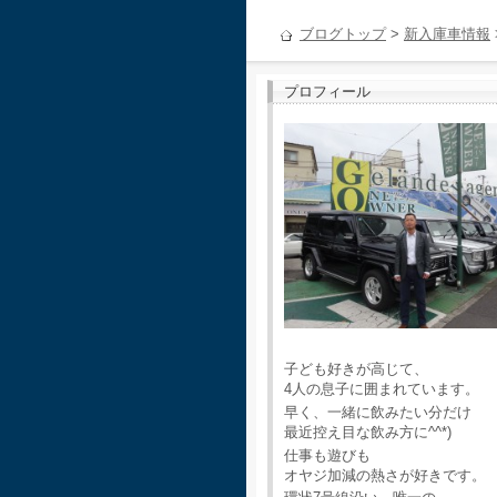
ブログトップ
>
新入庫車情報
プロフィール
子ども好きが高じて、
4人の息子に囲まれています。
早く、一緒に飲みたい分だけ
最近控え目な飲み方に^^*)
仕事も遊びも
オヤジ加減の熱さが好きです。