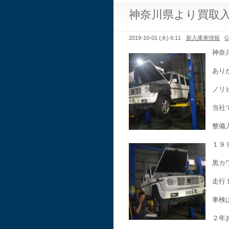
神奈川県より買取
2019-10-01 (火) 6:11
新入庫車情報
神奈
あり
ノリ
当社
整備
１９
黒カ
走行
車検
２年