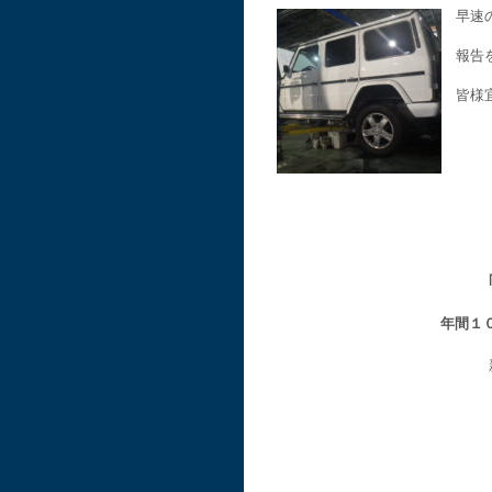
早速
報告
皆様
年間１