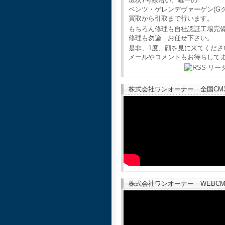
環状7号線沿い、唯一の
ベンツ・ゲレンデヴァーゲン(G
買取から引取まで行います。
もちろん修理も自社認証工場完
修理も勿論 お任せ下さい。
是非、1度、顔を見に来てくださ
メールやコメントもお待ちして
株式会社ワンオーナー 全国CM30
株式会社ワンオーナー WEBCM