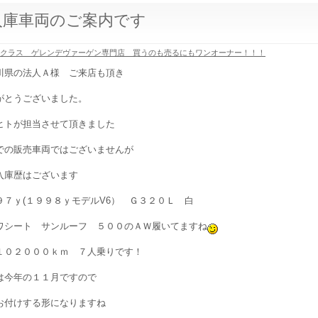
入庫車両のご案内です
Gクラス ゲレンデヴァーゲン専門店 買うのも売るにもワンオーナー！！！
川県の法人Ａ様 ご来店も頂き
がとうございました。
ヒトが担当させて頂きました
での販売車両ではございませんが
入庫歴はございます
９７ｙ(１９９８ｙモデルV6） Ｇ３２０Ｌ 白
ワシート サンルーフ ５００のＡＷ履いてますね
１０２０００ｋｍ ７人乗りです！
は今年の１１月ですので
お付けする形になりますね