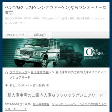
ベンツGクラス(ゲレンデヴァーゲン)ならワンオーナー@
東京
Gクラス(G320・G500・AMG G55)からベンツの修理・買取・輸入車販売・レンタカー
ならワンオーナー
ブログトップ
自己紹介
ブログトップ
>
新入庫車情報
>
新入庫車両のご案内入庫Ｇ３５０ｄラ
グジュアリーＰ
新しい投稿 »
« 古い投稿
新入庫車両のご案内入庫Ｇ３５０ｄラグジュアリーＰ
2019-06-09 (日) 6:38
新入庫車情報
ゲレンデヴァーゲン Ｇクラス専門店ならワ
ンオーナー！！！