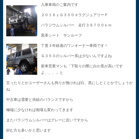
入庫車両のご案内です
２０１６ｙＧ３５０ｄラグジュアリーＰ
パラジウムシルバー 走行３９７００ｋｍ
黒革シート サンルーフ
丁度３年経過のワンオーナー車両です！
Ｇ３５０のシルバー系は少ないんですよね
新車営業マンも「下取りの際に白か黒が高いです
よ、、、」と
言ったりとかユーザーさんも拘りが無ければ白、黒にしとくとかでしょうか
ね
中古車は需要と供給のバランスですから
極端に少なければ相場も変わってきます
またパラジウムシルバーはグレーに近いですから
好む方も多いかと思います