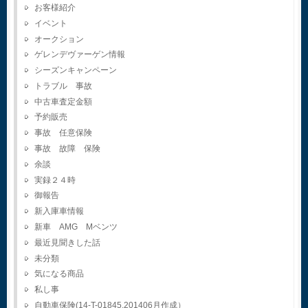
お客様紹介
イベント
オークション
ゲレンデヴァーゲン情報
シーズンキャンペーン
トラブル 事故
中古車査定金額
予約販売
事故 任意保険
事故 故障 保険
余談
実録２４時
御報告
新入庫車情報
新車 AMG Mベンツ
最近見聞きした話
未分類
気になる商品
私し事
自動車保険(14-T-01845.201406月作成）