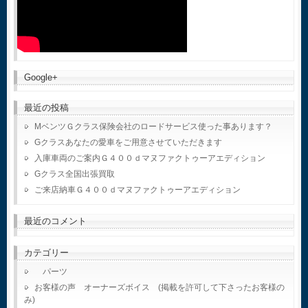
Google+
最近の投稿
MベンツＧクラス保険会社のロードサービス使った事あります？
Gクラスあなたの愛車をご用意させていただきます
入庫車両のご案内Ｇ４００ｄマヌファクトゥーアエディション
Gクラス全国出張買取
ご来店納車Ｇ４００ｄマヌファクトゥーアエディション
最近のコメント
カテゴリー
パーツ
お客様の声 オーナーズボイス (掲載を許可して下さったお客様の
み)