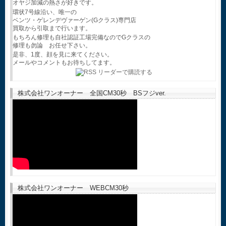
オヤジ加減の熱さが好きです。
環状7号線沿い、唯一の
ベンツ・ゲレンデヴァーゲン(Gクラス)専門店
買取から引取まで行います。
もちろん修理も自社認証工場完備なのでGクラスの
修理も勿論 お任せ下さい。
是非、1度、顔を見に来てください。
メールやコメントもお待ちしてます。
株式会社ワンオーナー 全国CM30秒 BSフジver.
株式会社ワンオーナー WEBCM30秒