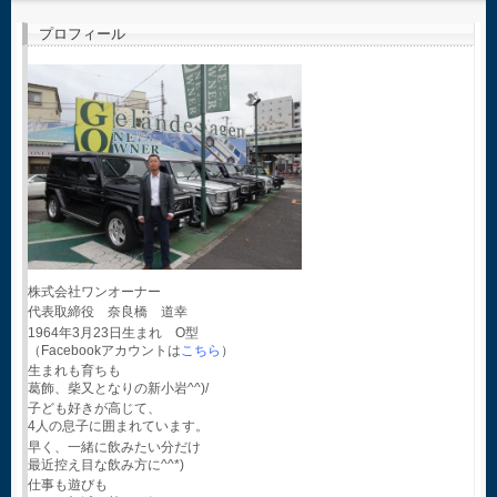
プロフィール
株式会社ワンオーナー
代表取締役 奈良橋 道幸
1964年3月23日生まれ O型
（Facebookアカウントは
こちら
）
生まれも育ちも
葛飾、柴又となりの新小岩^^)/
子ども好きが高じて、
4人の息子に囲まれています。
早く、一緒に飲みたい分だけ
最近控え目な飲み方に^^*)
仕事も遊びも