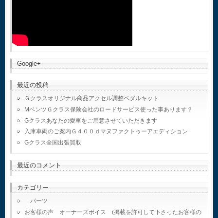
Google+
最近の投稿
Ｇクラスオリジナル商品アクセル調整ペダルキット
MベンツＧクラス保険会社のロードサービス使った事あります？
Gクラスあなたの愛車をご用意させていただきます
入庫車両のご案内Ｇ４００ｄマヌファクトゥーアエディション
Gクラス全国出張買取
最近のコメント
カテゴリー
パーツ
お客様の声 オーナーズボイス (掲載を許可して下さったお客様の