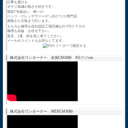
仕事も遊びも
オヤジ加減の熱さが好きです。
環状7号線沿い、唯一の
ベンツ・ゲレンデヴァーゲン(Gクラス)専門店
買取から引取まで行います。
もちろん修理も自社認証工場完備なのでGクラスの
修理も勿論 お任せ下さい。
是非、1度、顔を見に来てください。
メールやコメントもお待ちしてます。
株式会社ワンオーナー 全国CM30秒 BSフジver.
株式会社ワンオーナー WEBCM30秒