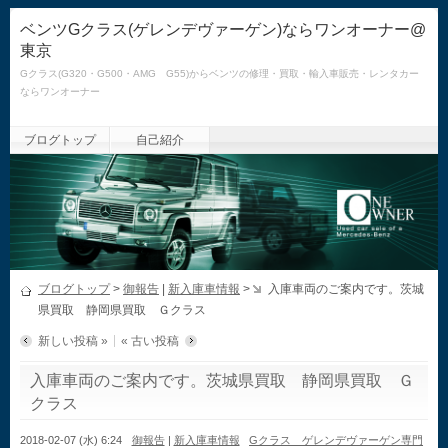
ベンツGクラス(ゲレンデヴァーゲン)ならワンオーナー@
東京
Gクラス(G320・G500・AMG G55)からベンツの修理・買取・輸入車販売・レンタカー
ならワンオーナー
ブログトップ
自己紹介
ブログトップ
>
御報告
|
新入庫車情報
>
入庫車両のご案内です。茨城
県買取 静岡県買取 Ｇクラス
新しい投稿 »
« 古い投稿
入庫車両のご案内です。茨城県買取 静岡県買取 Ｇ
クラス
2018-02-07 (水) 6:24
御報告
|
新入庫車情報
Gクラス ゲレンデヴァーゲン専門