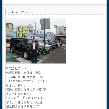
プロフィール
株式会社ワンオーナー
代表取締役 奈良橋 道幸
1964年3月23日生まれ O型
（Facebookアカウントは
こちら
）
生まれも育ちも
葛飾、柴又となりの新小岩^^)/
子ども好きが高じて、
4人の息子に囲まれています。
早く、一緒に飲みたい分だけ
最近控え目な飲み方に^^*)