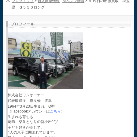
ブログトップ
>
新入庫車情報
|
Ｍベンツ情報
>
昨日の出張買取 埼玉
県 Ｇ５５０ロング
プロフィール
株式会社ワンオーナー
代表取締役 奈良橋 道幸
1964年3月23日生まれ O型
（Facebookアカウントは
こちら
）
生まれも育ちも
葛飾、柴又となりの新小岩^^)/
子ども好きが高じて、
4人の息子に囲まれています。