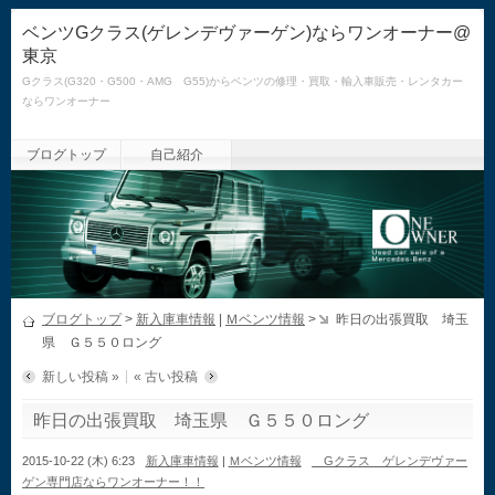
ベンツGクラス(ゲレンデヴァーゲン)ならワンオーナー@
東京
Gクラス(G320・G500・AMG G55)からベンツの修理・買取・輸入車販売・レンタカー
ならワンオーナー
ブログトップ
自己紹介
ブログトップ
>
新入庫車情報
|
Ｍベンツ情報
>
昨日の出張買取 埼玉
県 Ｇ５５０ロング
新しい投稿 »
« 古い投稿
昨日の出張買取 埼玉県 Ｇ５５０ロング
2015-10-22 (木) 6:23
新入庫車情報
|
Ｍベンツ情報
Gクラス ゲレンデヴァー
ゲン専門店ならワンオーナー！！