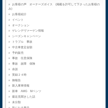
お客様の声 オーナーズボイス (掲載を許可して下さったお客様の
み)
お客様紹介
イベント
オークション
ゲレンデヴァーゲン情報
シーズンキャンペーン
トラブル 事故
中古車査定金額
予約販売
事故 任意保険
事故 故障 保険
余談
実録２４時
御報告
新入庫車情報
新車 AMG Mベンツ
最近見聞きした話
未分類
気になる商品