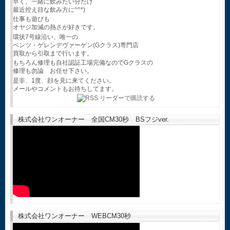
早く、一緒に飲みたい分だけ
最近控え目な飲み方に^^*)
仕事も遊びも
オヤジ加減の熱さが好きです。
環状7号線沿い、唯一の
ベンツ・ゲレンデヴァーゲン(Gクラス)専門店
買取から引取まで行います。
もちろん修理も自社認証工場完備なのでGクラスの
修理も勿論 お任せ下さい。
是非、1度、顔を見に来てください。
メールやコメントもお待ちしてます。
株式会社ワンオーナー 全国CM30秒 BSフジver.
株式会社ワンオーナー WEBCM30秒