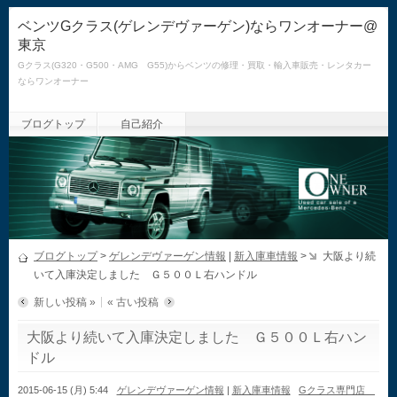
ベンツGクラス(ゲレンデヴァーゲン)ならワンオーナー@
東京
Gクラス(G320・G500・AMG G55)からベンツの修理・買取・輸入車販売・レンタカー
ならワンオーナー
ブログトップ
自己紹介
ブログトップ
>
ゲレンデヴァーゲン情報
|
新入庫車情報
>
大阪より続
いて入庫決定しました Ｇ５００Ｌ右ハンドル
新しい投稿 »
« 古い投稿
大阪より続いて入庫決定しました Ｇ５００Ｌ右ハン
ドル
2015-06-15 (月) 5:44
ゲレンデヴァーゲン情報
|
新入庫車情報
Gクラス専門店