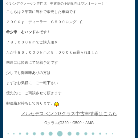
ゲレンデヴァーゲン専門店 中古車の予約販売はワンオーナー！！
こちらは２年前に当社で販売した車両です
２０００ｙ ディーラー Ｇ５００ロング 白
希少車 右ハンドルです！
７８，０００ｋｍでご購入頂き
ただ今８６，０００ｋｍと８，０００ｋｍ乗られました
来週には陸送にて到着予定です
少しでも御興味ありの方は
まずはお気軽に ご一報下さい
優先的に ご商談させて頂きます
御連絡お待ちしております。
メルセデスベンツGクラス中古車情報はこちら
Gクラス(G320・G500・AMG