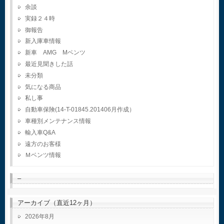
余談
実録２４時
御報告
新入庫車情報
新車 AMG Mベンツ
最近見聞きした話
未分類
気になる商品
私し事
自動車保険(14-T-01845.201406月作成）
車種別メンテナンス情報
輸入車Q&A
遠方のお客様
Ｍベンツ情報
–
アーカイブ（直近12ヶ月）
2026年8月