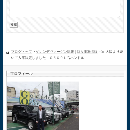
ブログトップ
>
ゲレンデヴァーゲン情報
|
新入庫車情報
>
大阪より続
いて入庫決定しました Ｇ５００Ｌ右ハンドル
プロフィール