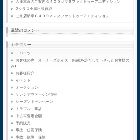
入庫車両のご案内Ｇ４００ｄマヌファクトゥーアエディション
Gクラス全国出張買取
ご来店納車Ｇ４００ｄマヌファクトゥーアエディション
最近のコメント
カテゴリー
パーツ
お客様の声 オーナーズボイス (掲載を許可して下さったお客様の
み)
お客様紹介
イベント
オークション
ゲレンデヴァーゲン情報
シーズンキャンペーン
トラブル 事故
中古車査定金額
予約販売
事故 任意保険
事故 故障 保険