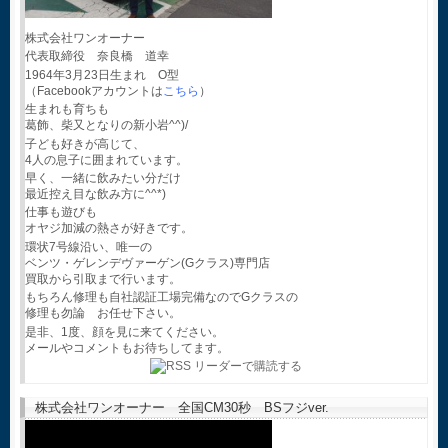
株式会社ワンオーナー
代表取締役 奈良橋 道幸
1964年3月23日生まれ O型
（Facebookアカウントは
こちら
）
生まれも育ちも
葛飾、柴又となりの新小岩^^)/
子ども好きが高じて、
4人の息子に囲まれています。
早く、一緒に飲みたい分だけ
最近控え目な飲み方に^^*)
仕事も遊びも
オヤジ加減の熱さが好きです。
環状7号線沿い、唯一の
ベンツ・ゲレンデヴァーゲン(Gクラス)専門店
買取から引取まで行います。
もちろん修理も自社認証工場完備なのでGクラスの
修理も勿論 お任せ下さい。
是非、1度、顔を見に来てください。
メールやコメントもお待ちしてます。
株式会社ワンオーナー 全国CM30秒 BSフジver.