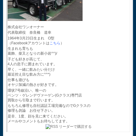
株式会社ワンオーナー
代表取締役 奈良橋 道幸
1964年3月23日生まれ O型
（Facebookアカウントは
こちら
）
生まれも育ちも
葛飾、柴又となりの新小岩^^)/
子ども好きが高じて、
4人の息子に囲まれています。
早く、一緒に飲みたい分だけ
最近控え目な飲み方に^^*)
仕事も遊びも
オヤジ加減の熱さが好きです。
環状7号線沿い、唯一の
ベンツ・ゲレンデヴァーゲン(Gクラス)専門店
買取から引取まで行います。
もちろん修理も自社認証工場完備なのでGクラスの
修理も勿論 お任せ下さい。
是非、1度、顔を見に来てください。
メールやコメントもお待ちしてます。