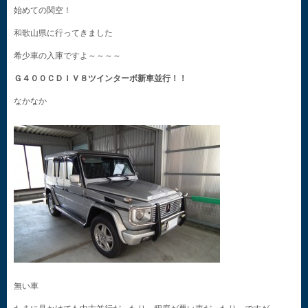
始めての関空！
和歌山県に行ってきました
希少車の入庫ですよ～～～～
Ｇ４００ＣＤＩＶ８ツインターボ新車並行！！
なかなか
無い車