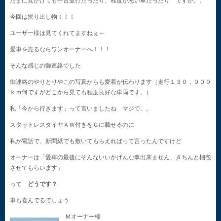
たまに見かけても中古並行だったり、程度が悪い車だったり ですが、、
今回は掘り出し物！！！
ユーザー様は見てくれてますねぇ～
愛車を売るならワンオーナーへ！！！
そんな感じの御連絡でした
御連絡のやりとりやこの写真からも愛着が伝わります（走行１３０，０００
ｋｍ何ですがどこから見ても程度良好な車両です。）
私「今から行きます」って言いましたね マジで。。
スタットレスタイヤＡＷ付きをＧに載せるのに
私が電話で、新聞紙でも敷いてもらえればって言ったんですけど
オーナーは「愛車の最後にそんないいかげんな事出来ません、きちんと梱包
させてもらいます」
って
どうです？
車も喜んでるでしょう
Ｍオーナー様