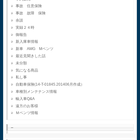
事故 任意保険
事故 故障 保険
余談
実録２４時
御報告
新入庫車情報
新車 AMG Mベンツ
最近見聞きした話
未分類
気になる商品
私し事
自動車保険(14-T-01845.201406月作成）
車種別メンテナンス情報
輸入車Q&A
遠方のお客様
Ｍベンツ情報
–