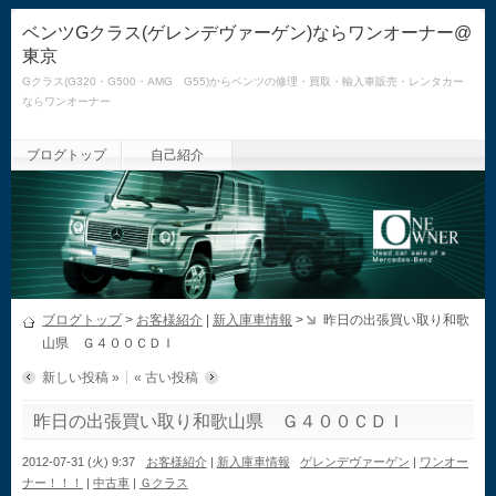
ベンツGクラス(ゲレンデヴァーゲン)ならワンオーナー@
東京
Gクラス(G320・G500・AMG G55)からベンツの修理・買取・輸入車販売・レンタカー
ならワンオーナー
ブログトップ
自己紹介
ブログトップ
>
お客様紹介
|
新入庫車情報
>
昨日の出張買い取り和歌
山県 Ｇ４００ＣＤＩ
新しい投稿 »
« 古い投稿
昨日の出張買い取り和歌山県 Ｇ４００ＣＤＩ
2012-07-31 (火) 9:37
お客様紹介
|
新入庫車情報
ゲレンデヴァーゲン
|
ワンオー
ナー！！！
|
中古車
|
Ｇクラス