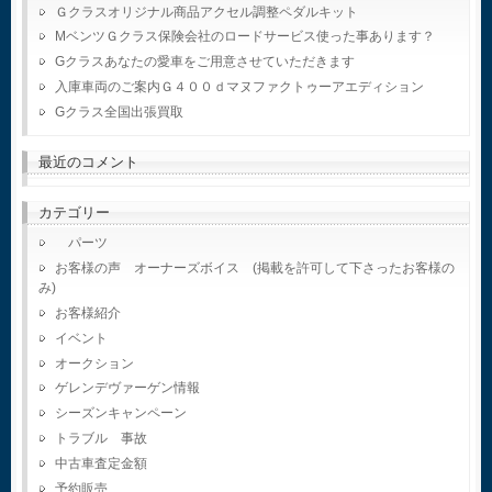
Ｇクラスオリジナル商品アクセル調整ペダルキット
MベンツＧクラス保険会社のロードサービス使った事あります？
Gクラスあなたの愛車をご用意させていただきます
入庫車両のご案内Ｇ４００ｄマヌファクトゥーアエディション
Gクラス全国出張買取
最近のコメント
カテゴリー
パーツ
お客様の声 オーナーズボイス (掲載を許可して下さったお客様の
み)
お客様紹介
イベント
オークション
ゲレンデヴァーゲン情報
シーズンキャンペーン
トラブル 事故
中古車査定金額
予約販売