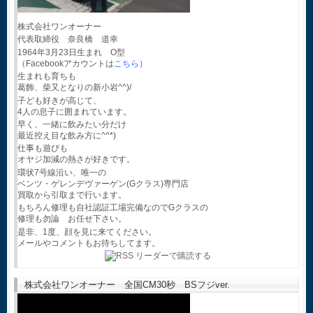
株式会社ワンオーナー
代表取締役 奈良橋 道幸
1964年3月23日生まれ O型
（Facebookアカウントは
こちら
）
生まれも育ちも
葛飾、柴又となりの新小岩^^)/
子ども好きが高じて、
4人の息子に囲まれています。
早く、一緒に飲みたい分だけ
最近控え目な飲み方に^^*)
仕事も遊びも
オヤジ加減の熱さが好きです。
環状7号線沿い、唯一の
ベンツ・ゲレンデヴァーゲン(Gクラス)専門店
買取から引取まで行います。
もちろん修理も自社認証工場完備なのでGクラスの
修理も勿論 お任せ下さい。
是非、1度、顔を見に来てください。
メールやコメントもお待ちしてます。
株式会社ワンオーナー 全国CM30秒 BSフジver.