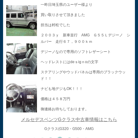
一昨日埼玉県のユーザー様より
買い取りさせて頂きました
担当は村松でした
２００３ｙ 新車並行 AMG Ｇ５５Ｌデジーノ シ
ルバー 走行６７，９００ｋｍ
デジーノなので専用のソフトレザーシート
ヘッドレストにはdeｓigｎoの文字
ステアリングやウッドパネルは専用のブラックウッ
ド！！
ナビも地デジもOK！！！
価格は４５８万円
御連絡お待ちしております。
メルセデスベンツGクラス中古車情報はこちら
Gクラス(G320・G500・AMG