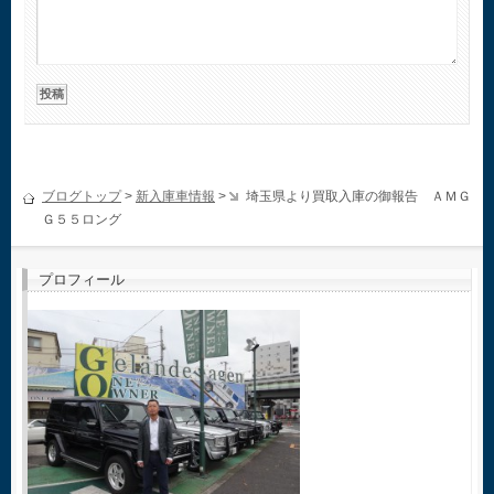
ブログトップ
>
新入庫車情報
>
埼玉県より買取入庫の御報告 ＡＭＧ
Ｇ５５ロング
プロフィール