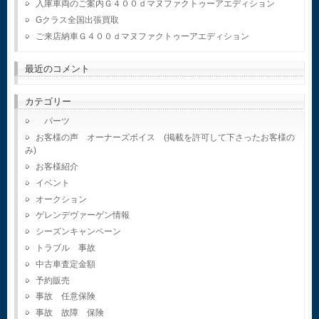
入庫車両のご案内Ｇ４００ｄマヌファクトゥーアエディション
Gクラス全国出張買取
ご来店納車Ｇ４００ｄマヌファクトゥーアエディション
最近のコメント
カテゴリー
パーツ
お客様の声 オーナーズボイス (掲載を許可して下さったお客様の
み)
お客様紹介
イベント
オークション
ゲレンデヴァーゲン情報
シーズンキャンペーン
トラブル 事故
中古車査定金額
予約販売
事故 任意保険
事故 故障 保険