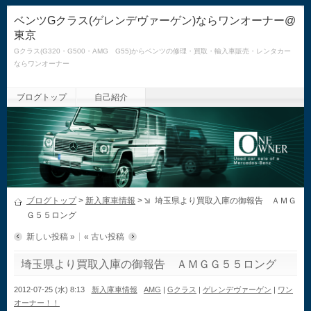
ベンツGクラス(ゲレンデヴァーゲン)ならワンオーナー@
東京
Gクラス(G320・G500・AMG G55)からベンツの修理・買取・輸入車販売・レンタカー
ならワンオーナー
ブログトップ
自己紹介
ブログトップ
>
新入庫車情報
>
埼玉県より買取入庫の御報告 ＡＭＧ
Ｇ５５ロング
新しい投稿 »
« 古い投稿
埼玉県より買取入庫の御報告 ＡＭＧＧ５５ロング
2012-07-25 (水) 8:13
新入庫車情報
AMG
|
Gクラス
|
ゲレンデヴァーゲン
|
ワン
オーナー！！