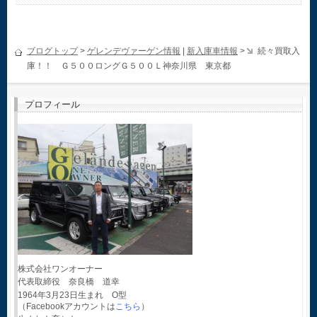
ブログトップ
>
ゲレンデヴァーゲン情報
|
新入庫車情報
>
続々買取入
庫！！ Ｇ５００ロングＧ５００Ｌ神奈川県 東京都
プロフィール
株式会社ワンオーナー
代表取締役 奈良橋 道幸
1964年3月23日生まれ O型
（Facebookアカウントは
こちら
）