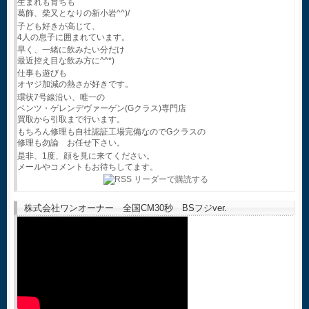
生まれも育ちも
葛飾、柴又となりの新小岩^^)/
子ども好きが高じて、
4人の息子に囲まれています。
早く、一緒に飲みたい分だけ
最近控え目な飲み方に^^*)
仕事も遊びも
オヤジ加減の熱さが好きです。
環状7号線沿い、唯一の
ベンツ・ゲレンデヴァーゲン(Gクラス)専門店
買取から引取まで行います。
もちろん修理も自社認証工場完備なのでGクラスの
修理も勿論 お任せ下さい。
是非、1度、顔を見に来てください。
メールやコメントもお待ちしてます。
株式会社ワンオーナー 全国CM30秒 BSフジver.