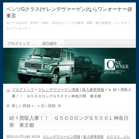
ベンツGクラス(ゲレンデヴァーゲン)ならワンオーナー@
東京
Gクラス(G320・G500・AMG G55)からベンツの修理・買取・輸入車販売・レンタカー
ならワンオーナー
ブログトップ
自己紹介
ブログトップ
>
ゲレンデヴァーゲン情報
|
新入庫車情報
>
続々買取入
庫！！ Ｇ５００ロングＧ５００Ｌ神奈川県 東京都
新しい投稿 »
« 古い投稿
続々買取入庫！！ Ｇ５００ロングＧ５００Ｌ神奈川
県 東京都
2011-11-23 (水) 14:24
ゲレンデヴァーゲン情報
|
新入庫車情報
Ｇクラス ゲレ