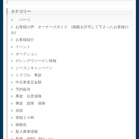
カテゴリー
パーツ
お客様の声 オーナーズボイス (掲載を許可して下さったお客様の
み)
お客様紹介
イベント
オークション
ゲレンデヴァーゲン情報
シーズンキャンペーン
トラブル 事故
中古車査定金額
予約販売
事故 任意保険
事故 故障 保険
余談
実録２４時
御報告
新入庫車情報
新車 AMG Mベンツ