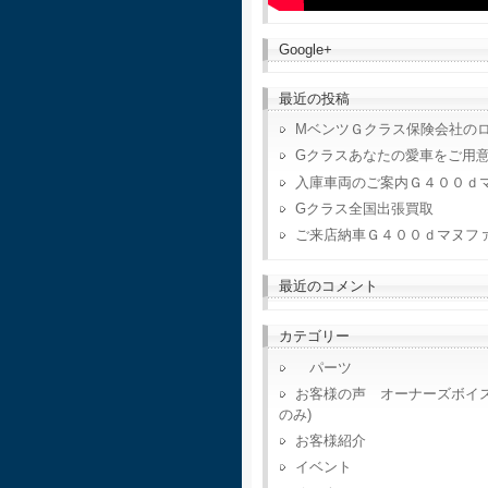
Google+
最近の投稿
MベンツＧクラス保険会社の
Gクラスあなたの愛車をご用
入庫車両のご案内Ｇ４００ｄ
Gクラス全国出張買取
ご来店納車Ｇ４００ｄマヌフ
最近のコメント
カテゴリー
パーツ
お客様の声 オーナーズボイ
のみ)
お客様紹介
イベント