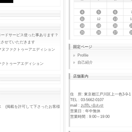
4
5
6
11
13
12
1
18
19
20
2
25
26
27
2
ロードサービス使った事あります？
意させていただきます
固定ページ
マヌファクトゥーアエディション
Profile
自己紹介
ァクトゥーアエディション
店舗案内
住 所: 東京都江戸川区上一色3-9-1
TEL : 03-5662-0107
mail :
お問い合わせ
ス (掲載を許可して下さったお客様
営業日 : 年中無休
営業時間 : 9:00～19:00