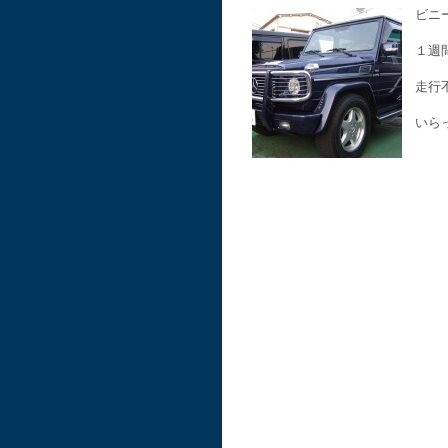
ビニ
１週
走行
いら