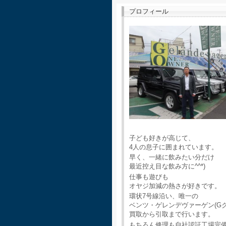
プロフィール
子ども好きが高じて、
4人の息子に囲まれています。
早く、一緒に飲みたい分だけ
最近控え目な飲み方に^^*)
仕事も遊びも
オヤジ加減の熱さが好きです。
環状7号線沿い、唯一の
ベンツ・ゲレンデヴァーゲン(G
買取から引取まで行います。
もちろん修理も自社認証工場完