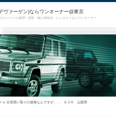
デヴァーゲン)ならワンオーナー@東京
 G55)からベンツの修理・買取・輸入車販売・レンタカーならワンオーナー
>
出張買い取りの速報なんですが、、、Ｇ３６ 山梨県