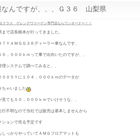
報なんですが、、、Ｇ３６ 山梨県
Ｇクラス ゲレンデヴァーゲン専門店ならワンオーナー！！
県まで店長根本が行ってきました。
９７ＹＡＭＧＧ３６ディーラー車なんです、
５０，０００ｋｍって事で出向いたのですが、、
管理システムで調べてみると、、
２００５Ｙに１０４，０００ｋｍのデータが
きちゃいました
が見ても５０，０００ｋｍでいけそうな、、
走行不明なので当社では販売は基本しませんから
クションで売る予定です
もしっかりやっていてＡＭＧフロアマットも