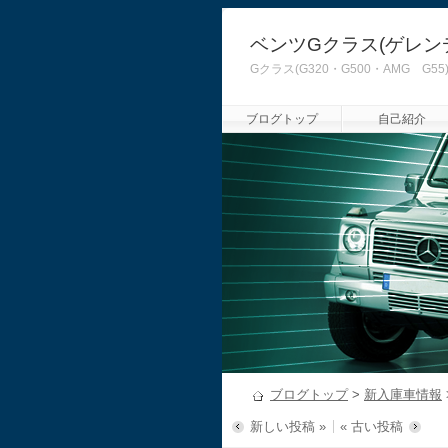
ベンツGクラス(ゲレン
Gクラス(G320・G500・AMG
ブログトップ
自己紹介
ブログトップ
>
新入庫車情報
新しい投稿 »
« 古い投稿