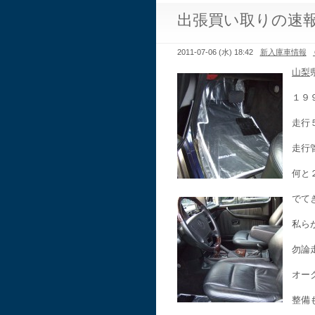
出張買い取りの速
2011-07-06 (水) 18:42
新入庫車情報
山梨
１９
走行
走行
何と
でて
私ら
勿論
オー
整備