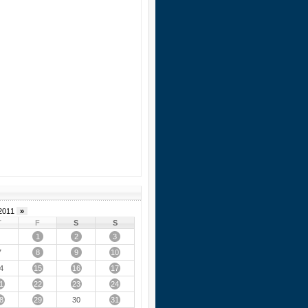
2011
»
T
F
S
S
1
2
3
8
9
10
7
15
16
17
4
1
22
23
24
8
29
31
30