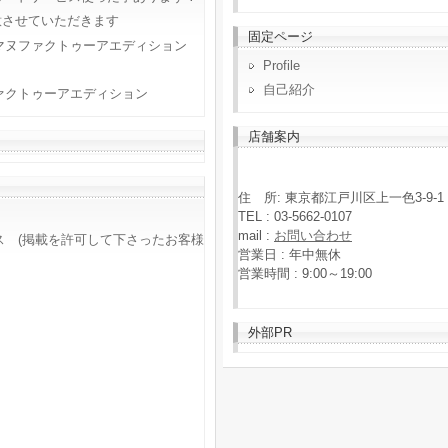
意させていただきます
固定ページ
マヌファクトゥーアエディション
Profile
自己紹介
ァクトゥーアエディション
店舗案内
住 所: 東京都江戸川区上一色3-9-1
TEL : 03-5662-0107
mail :
お問い合わせ
ス (掲載を許可して下さったお客様
営業日 : 年中無休
営業時間 : 9:00～19:00
外部PR