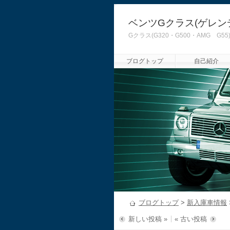
ベンツGクラス(ゲレン
Gクラス(G320・G500・AMG
ブログトップ
自己紹介
ブログトップ
>
新入庫車情報
新しい投稿 »
« 古い投稿