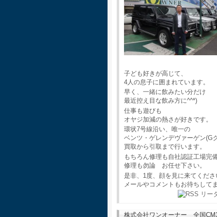
子ども好きが高じて、
4人の息子に囲まれています。
早く、一緒に飲みたい分だけ
最近控え目な飲み方に^^*)
仕事も遊びも
オヤジ加減の熱さが好きです。
環状7号線沿い、唯一の
ベンツ・ゲレンデヴァーゲン(G
買取から引取まで行います。
もちろん修理も自社認証工場完
修理も勿論 お任せ下さい。
是非、1度、顔を見に来てくださ
メールやコメントもお待ちして
株式会社ワンオーナー 全国CM30