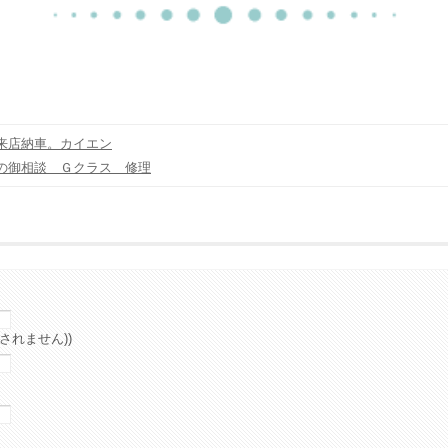
来店納車。カイエン
の御相談 Ｇクラス 修理
されません))