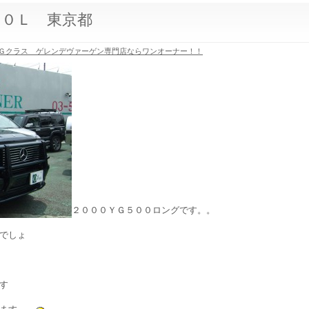
００Ｌ 東京都
Ｇクラス ゲレンデヴァーゲン専門店ならワンオーナー！！
２０００ＹＧ５００ロングです。。
でしょ
す