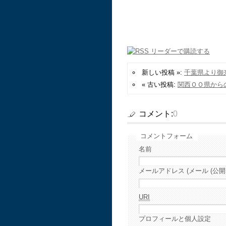
新しい投稿 »:
千葉県より御
« 古い投稿:
関西ＯＯ県から
コメント:
0
コメントフォーム
名前
メールアドレス (メール (公開
URI
プロフィールと個人設定