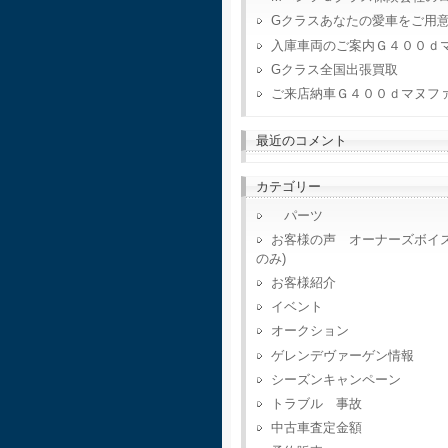
Gクラスあなたの愛車をご用
入庫車両のご案内Ｇ４００ｄ
Gクラス全国出張買取
ご来店納車Ｇ４００ｄマヌフ
最近のコメント
カテゴリー
パーツ
お客様の声 オーナーズボイ
のみ)
お客様紹介
イベント
オークション
ゲレンデヴァーゲン情報
シーズンキャンペーン
トラブル 事故
中古車査定金額