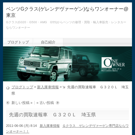
ベンツGクラス(ゲレンデヴァーゲン)ならワンオーナー@
東京
Gクラス(G320・G500・AMG G55)からベンツの修理・買取・輸入車販売・レンタカー
ならワンオーナー
ブログトップ
自己紹介
ブログトップ
>
新入庫車情報
>
先週の買取速報車 Ｇ３２０Ｌ 埼玉
県
新しい投稿 »
« 古い投稿
先週の買取速報車 Ｇ３２０Ｌ 埼玉県
2011-06-06 (月) 8:14
新入庫車情報
Ｇクラス ゲレンデヴァーゲン専門店ならワ
ンオーナー！！