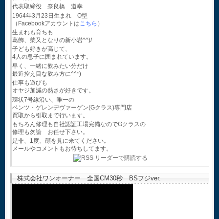
代表取締役 奈良橋 道幸
1964年3月23日生まれ O型
（Facebookアカウントは
こちら
）
生まれも育ちも
葛飾、柴又となりの新小岩^^)/
子ども好きが高じて、
4人の息子に囲まれています。
早く、一緒に飲みたい分だけ
最近控え目な飲み方に^^*)
仕事も遊びも
オヤジ加減の熱さが好きです。
環状7号線沿い、唯一の
ベンツ・ゲレンデヴァーゲン(Gクラス)専門店
買取から引取まで行います。
もちろん修理も自社認証工場完備なのでGクラスの
修理も勿論 お任せ下さい。
是非、1度、顔を見に来てください。
メールやコメントもお待ちしてます。
株式会社ワンオーナー 全国CM30秒 BSフジver.