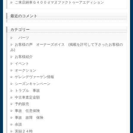
ご来店納車Ｇ４００ｄマヌファクトゥーアエディション
最近のコメント
カテゴリー
パーツ
お客様の声 オーナーズボイス (掲載を許可して下さったお客様の
み)
お客様紹介
イベント
オークション
ゲレンデヴァーゲン情報
シーズンキャンペーン
トラブル 事故
中古車査定金額
予約販売
事故 任意保険
事故 故障 保険
余談
実録２４時