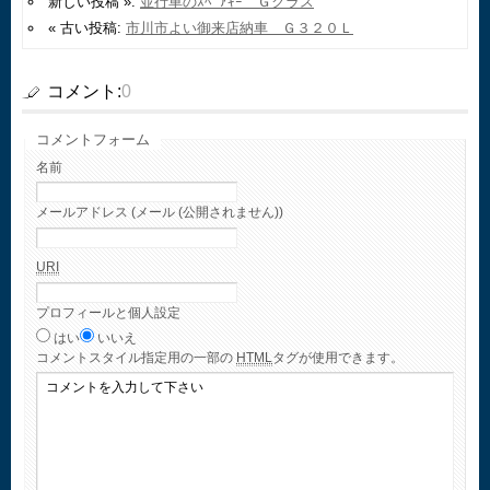
新しい投稿 »:
並行車のｽﾍﾟｱｷｰ Ｇクラス
« 古い投稿:
市川市よい御来店納車 Ｇ３２０Ｌ
コメント:
0
コメントフォーム
名前
メールアドレス (メール (公開されません))
URI
プロフィールと個人設定
はい
いいえ
コメント
スタイル指定用の一部の
HTML
タグが使用できます。