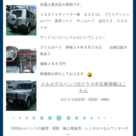
先週入庫決定の車両です。
１９９７Ｙディーラー車 Ｇ３２０L ブリリアントシ
ルバー 黒革シート サンルーフ 走行５２，０００
ｋｍ
ウッドコンビハンドルもいいでしょう～
グリルガード 車検２４年９月２８日 点検記録８
枚あり
価格２８８万円
御連絡お待ちしております。
メルセデスベンツGクラス中古車情報はこ
ちら
Gクラス(G320・G500・AMG
G55)からベンツの修理・買取・輸入車販売・レンタカーならワンオーナ
ー