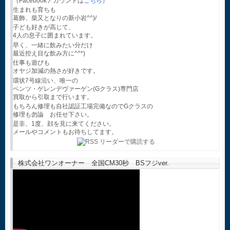
（Facebookアカウントは
こちら
）
生まれも育ちも
葛飾、柴又となりの新小岩^^)/
子ども好きが高じて、
4人の息子に囲まれています。
早く、一緒に飲みたい分だけ
最近控え目な飲み方に^^*)
仕事も遊びも
オヤジ加減の熱さが好きです。
環状7号線沿い、唯一の
ベンツ・ゲレンデヴァーゲン(Gクラス)専門店
買取から引取まで行います。
もちろん修理も自社認証工場完備なのでGクラスの
修理も勿論 お任せ下さい。
是非、1度、顔を見に来てください。
メールやコメントもお待ちしてます。
株式会社ワンオーナー 全国CM30秒 BSフジver.