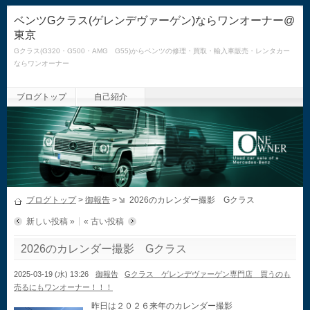
ベンツGクラス(ゲレンデヴァーゲン)ならワンオーナー@
東京
Gクラス(G320・G500・AMG G55)からベンツの修理・買取・輸入車販売・レンタカー
ならワンオーナー
ブログトップ
自己紹介
ブログトップ
>
御報告
>
2026のカレンダー撮影 Gクラス
新しい投稿 »
« 古い投稿
2026のカレンダー撮影 Gクラス
2025-03-19 (水) 13:26
御報告
Gクラス ゲレンデヴァーゲン専門店 買うのも
売るにもワンオーナー！！！
昨日は２０２６来年のカレンダー撮影