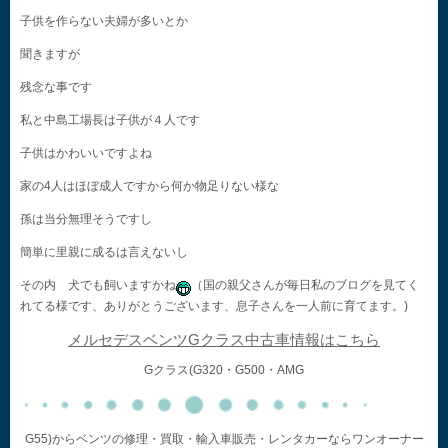
子供を作らない夫婦が多いとか
聞きますが
残念な事です
私と中島工場長は子供が４人です
子供はかわいいですよね
家の4人はほぼ成人ですから何か物足りない様な
孫は当分無理そうですし
簡単に里親に成るは言えないし
その内 犬でも飼いますかね
（国の親父さんが毎日私のブログを見てく
れてる様です、ありがとうございます、息子さんを一人前に育てます。)
メルセデスベンツGクラス中古車情報はこちら
Gクラス(G320・G500・AMG
G55)からベンツの修理・買取・輸入車販売・レンタカーならワンオーナー