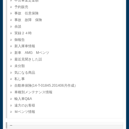
中古車査定金額
予約販売
事故 任意保険
事故 故障 保険
余談
実録２４時
御報告
新入庫車情報
新車 AMG Mベンツ
最近見聞きした話
未分類
気になる商品
私し事
自動車保険(14-T-01845.201406月作成）
車種別メンテナンス情報
輸入車Q&A
遠方のお客様
Ｍベンツ情報
–