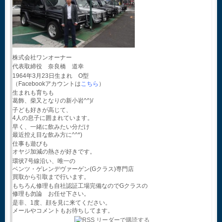
株式会社ワンオーナー
代表取締役 奈良橋 道幸
1964年3月23日生まれ O型
（Facebookアカウントは
こちら
）
生まれも育ちも
葛飾、柴又となりの新小岩^^)/
子ども好きが高じて、
4人の息子に囲まれています。
早く、一緒に飲みたい分だけ
最近控え目な飲み方に^^*)
仕事も遊びも
オヤジ加減の熱さが好きです。
環状7号線沿い、唯一の
ベンツ・ゲレンデヴァーゲン(Gクラス)専門店
買取から引取まで行います。
もちろん修理も自社認証工場完備なのでGクラスの
修理も勿論 お任せ下さい。
是非、1度、顔を見に来てください。
メールやコメントもお待ちしてます。