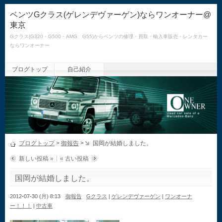
ベンツGクラス(ゲレンデヴァーゲン)ならワンオーナー@
東京
Gクラス(G320・G500・AMG G55)からベンツの修理・買取・輸入車販売・レンタカー
ならワンオーナー
ブログトップ
自己紹介
ブログトップ
>
御報告
>
国岡が結婚しました。
新しい投稿 »
« 古い投稿
国岡が結婚しました。
2012-07-30 (月) 8:13
御報告
Gクラス
|
ゲレンデヴァーゲン
|
ワンオーナ
ー！！！
|
中古車