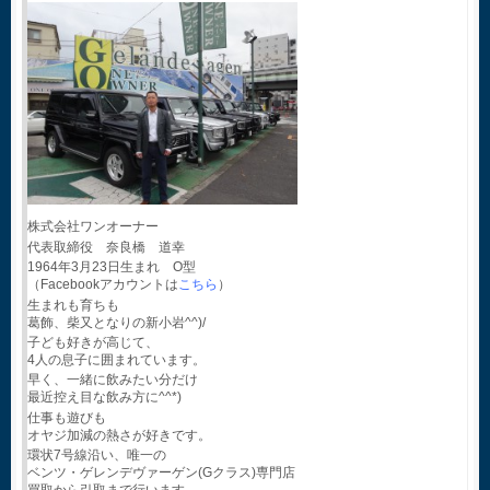
株式会社ワンオーナー
代表取締役 奈良橋 道幸
1964年3月23日生まれ O型
（Facebookアカウントは
こちら
）
生まれも育ちも
葛飾、柴又となりの新小岩^^)/
子ども好きが高じて、
4人の息子に囲まれています。
早く、一緒に飲みたい分だけ
最近控え目な飲み方に^^*)
仕事も遊びも
オヤジ加減の熱さが好きです。
環状7号線沿い、唯一の
ベンツ・ゲレンデヴァーゲン(Gクラス)専門店