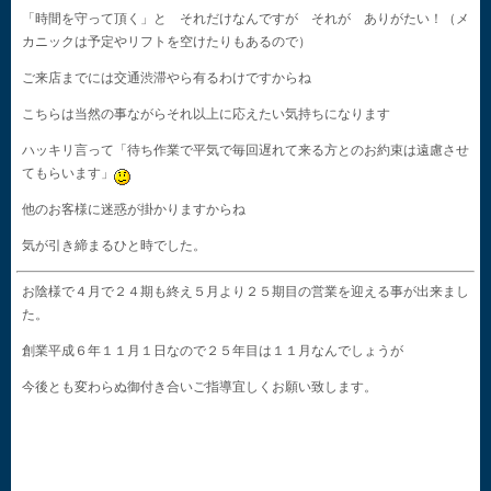
「時間を守って頂く」と それだけなんですが それが ありがたい！（メ
カニックは予定やリフトを空けたりもあるので）
ご来店までには交通渋滞やら有るわけですからね
こちらは当然の事ながらそれ以上に応えたい気持ちになります
ハッキリ言って「待ち作業で平気で毎回遅れて来る方とのお約束は遠慮させ
てもらいます」
他のお客様に迷惑が掛かりますからね
気が引き締まるひと時でした。
お陰様で４月で２４期も終え５月より２５期目の営業を迎える事が出来まし
た。
創業平成６年１１月１日なので２５年目は１１月なんでしょうが
今後とも変わらぬ御付き合いご指導宜しくお願い致します。