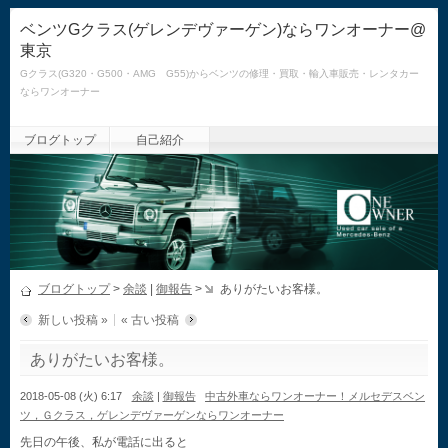
ベンツGクラス(ゲレンデヴァーゲン)ならワンオーナー@
東京
Gクラス(G320・G500・AMG G55)からベンツの修理・買取・輸入車販売・レンタカー
ならワンオーナー
ブログトップ
自己紹介
ブログトップ
>
余談
|
御報告
>
ありがたいお客様。
新しい投稿 »
« 古い投稿
ありがたいお客様。
2018-05-08 (火) 6:17
余談
|
御報告
中古外車ならワンオーナー！メルセデスベン
ツ，Ｇクラス，ゲレンデヴァーゲンならワンオーナー
先日の午後、私が電話に出ると