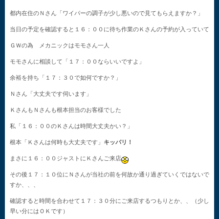
都内在住のＮさん「ワイパーの調子が少し悪いので見てもらえますか？」
当日の予定を確認すると１６：００に待ち作業のＫさんの予約が入っていて
ＧＷの為 メカニックはモモさん一人
モモさんに相談して「１７：００ならいいですよ」
余裕を持ち「１７：３０で如何ですか？」
Ｎさん「大丈夫です伺います」
ＫさんもＮさんも根本担当のお客様でした
私「１６：００のＫさんは時間大丈夫かい？」
根本「Ｋさんは何時も大丈夫です」
キッパリ！
まさに１６：００ジャストにＫさんご来店
その後１７：１０位にＮさんが当社の前を何故か通り過ぎていくではないで
すか、、、
確認すると時間を合わせて１７：３０分にご来店するつもりとか、、（少し
早い分にはＯＫです）