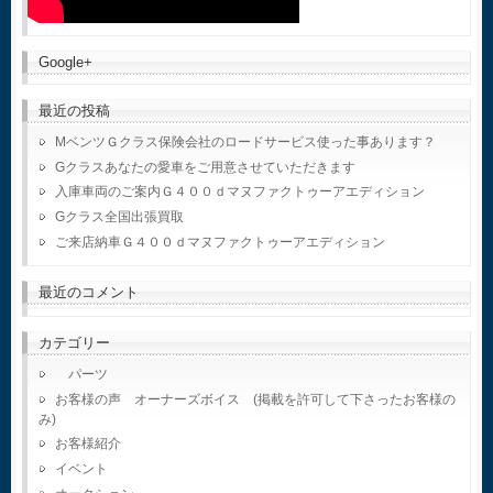
Google+
最近の投稿
MベンツＧクラス保険会社のロードサービス使った事あります？
Gクラスあなたの愛車をご用意させていただきます
入庫車両のご案内Ｇ４００ｄマヌファクトゥーアエディション
Gクラス全国出張買取
ご来店納車Ｇ４００ｄマヌファクトゥーアエディション
最近のコメント
カテゴリー
パーツ
お客様の声 オーナーズボイス (掲載を許可して下さったお客様の
み)
お客様紹介
イベント