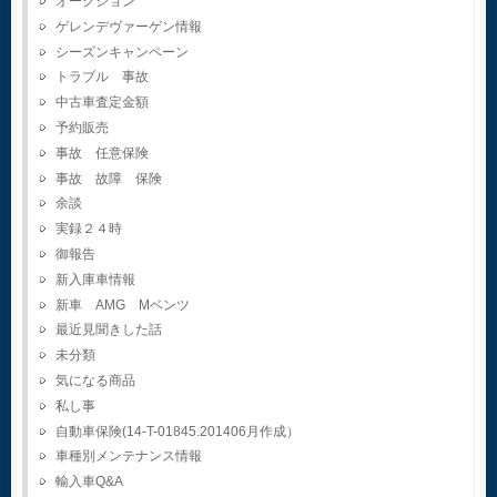
オークション
ゲレンデヴァーゲン情報
シーズンキャンペーン
トラブル 事故
中古車査定金額
予約販売
事故 任意保険
事故 故障 保険
余談
実録２４時
御報告
新入庫車情報
新車 AMG Mベンツ
最近見聞きした話
未分類
気になる商品
私し事
自動車保険(14-T-01845.201406月作成）
車種別メンテナンス情報
輸入車Q&A