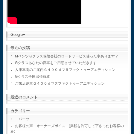
Google+
最近の投稿
MベンツＧクラス保険会社のロードサービス使った事あります？
Gクラスあなたの愛車をご用意させていただきます
入庫車両のご案内Ｇ４００ｄマヌファクトゥーアエディション
Gクラス全国出張買取
ご来店納車Ｇ４００ｄマヌファクトゥーアエディション
最近のコメント
カテゴリー
パーツ
お客様の声 オーナーズボイス (掲載を許可して下さったお客様の
み)