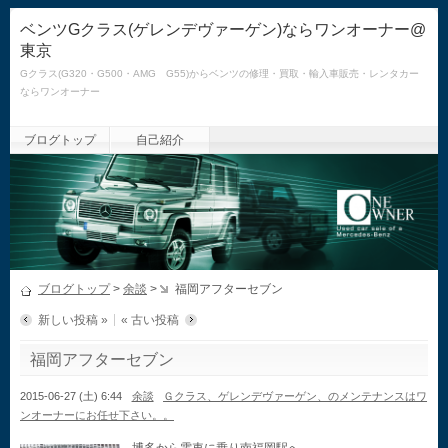
ベンツGクラス(ゲレンデヴァーゲン)ならワンオーナー@
東京
Gクラス(G320・G500・AMG G55)からベンツの修理・買取・輸入車販売・レンタカー
ならワンオーナー
ブログトップ
自己紹介
ブログトップ
>
余談
>
福岡アフターセブン
新しい投稿 »
« 古い投稿
福岡アフターセブン
2015-06-27 (土) 6:44
余談
Ｇクラス、ゲレンデヴァーゲン、のメンテナンスはワ
ンオーナーにお任せ下さい。。