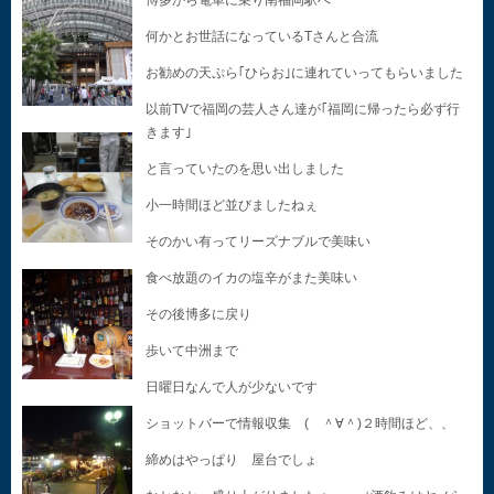
博多から電車に乗り南福岡駅へ
何かとお世話になっているTさんと合流
お勧めの天ぷら｢ひらお｣に連れていってもらいました
以前TVで福岡の芸人さん達が｢福岡に帰ったら必ず行
きます｣
と言っていたのを思い出しました
小一時間ほど並びましたねぇ
そのかい有ってリーズナブルで美味い
食べ放題のイカの塩辛がまた美味い
その後博多に戻り
歩いて中洲まで
日曜日なんで人が少ないです
ショットバーで情報収集 ( ＾∀＾)２時間ほど、、
締めはやっぱり 屋台でしょ