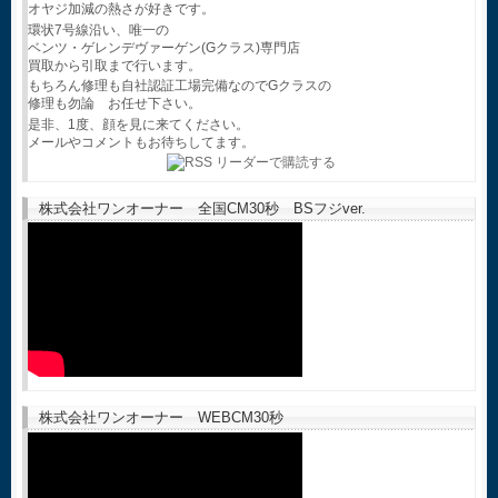
オヤジ加減の熱さが好きです。
環状7号線沿い、唯一の
ベンツ・ゲレンデヴァーゲン(Gクラス)専門店
買取から引取まで行います。
もちろん修理も自社認証工場完備なのでGクラスの
修理も勿論 お任せ下さい。
是非、1度、顔を見に来てください。
メールやコメントもお待ちしてます。
株式会社ワンオーナー 全国CM30秒 BSフジver.
株式会社ワンオーナー WEBCM30秒