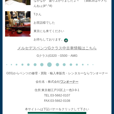
なかなか 盛り上がりましたょ～ （酒飲みはヤメら
んねぇ(#^.^#)
Tさん
お世話様でした
東京にも来てください
お待ちしております。
メルセデスベンツGクラス中古車情報はこちら
Gクラス(G320・G500・AMG
G55)からベンツの修理・買取・輸入車販売・レンタカーならワンオーナー
会社名：株式会社
ワンオーナー
住所:東京都江戸川区上一色3-9-1
TEL:03-5662-0107
FAX:03-5662-0108
本サイトへは下記バナーをクリックして下さい