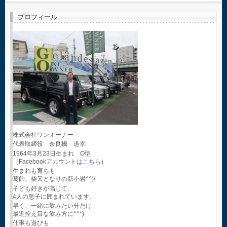
プロフィール
株式会社ワンオーナー
代表取締役 奈良橋 道幸
1964年3月23日生まれ O型
（Facebookアカウントは
こちら
）
生まれも育ちも
葛飾、柴又となりの新小岩^^)/
子ども好きが高じて、
4人の息子に囲まれています。
早く、一緒に飲みたい分だけ
最近控え目な飲み方に^^*)
仕事も遊びも