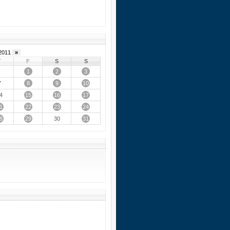
2011
»
T
F
S
S
1
2
3
8
9
10
7
15
16
17
4
1
22
23
24
8
29
31
30