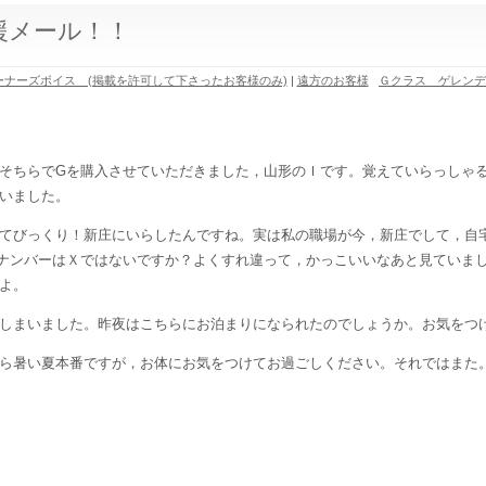
援メール！！
ーナーズボイス (掲載を許可して下さったお客様のみ)
|
遠方のお客様
Ｇクラス ゲレン
そちらでGを購入させていただきました，山形のＩです。覚えていらっしゃ
いました。
てびっくり！新庄にいらしたんですね。実は私の職場が今，新庄でして，自
ナンバーはＸではないですか？よくすれ違って，かっこいいなあと見ていま
よ。
しまいました。昨夜はこちらにお泊まりになられたのでしょうか。お気をつ
ら暑い夏本番ですが，お体にお気をつけてお過ごしください。それではまた