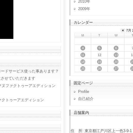
2010
2009
カレンダー
«
7月 
M
T
W
4
5
6
11
13
12
1
18
19
20
2
25
26
27
2
ロードサービス使った事あります？
意させていただきます
固定ページ
マヌファクトゥーアエディション
Profile
自己紹介
ァクトゥーアエディション
店舗案内
住 所: 東京都江戸川区上一色3-9-1