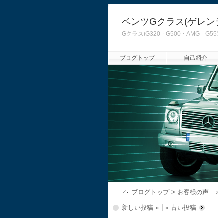
ベンツGクラス(ゲレン
Gクラス(G320・G500・AMG
ブログトップ
自己紹介
ブログトップ
>
お客様の声 
新しい投稿 »
« 古い投稿