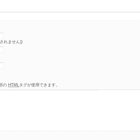
されません))
部の
HTML
タグが使用できます。