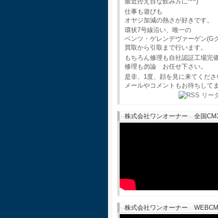
最近控え目な飲み方に^^*)
仕事も遊びも
オヤジ加減の熱さが好きです。
環状7号線沿い、唯一の
ベンツ・ゲレンデヴァーゲン(G
買取から引取まで行います。
もちろん修理も自社認証工場完
修理も勿論 お任せ下さい。
是非、1度、顔を見に来てくださ
メールやコメントもお待ちして
株式会社ワンオーナー 全国CM30
株式会社ワンオーナー WEBCM