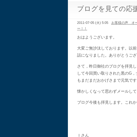
ブログを見ての応
2011-07-05 (火) 5:05
お客様の声 オ
ー！！
おはようございます。
大変ご無沙汰しております。以前
話になりました。ありがとうござ
さて，昨日御社のブログを拝見し
して今回買い取りされた黒のG，
もまだまだおかげさまで元気です
懐かしくなって思わずメールして
ブログ今後も拝見します。これか
Ｉさん