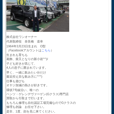
株式会社ワンオーナー
代表取締役 奈良橋 道幸
1964年3月23日生まれ O型
（Facebookアカウントは
こちら
）
生まれも育ちも
葛飾、柴又となりの新小岩^^)/
子ども好きが高じて、
4人の息子に囲まれています。
早く、一緒に飲みたい分だけ
最近控え目な飲み方に^^*)
仕事も遊びも
オヤジ加減の熱さが好きです。
環状7号線沿い、唯一の
ベンツ・ゲレンデヴァーゲン(Gクラス)専門店
買取から引取まで行います。
もちろん修理も自社認証工場完備なのでGクラスの
修理も勿論 お任せ下さい。
是非、1度、顔を見に来てください。