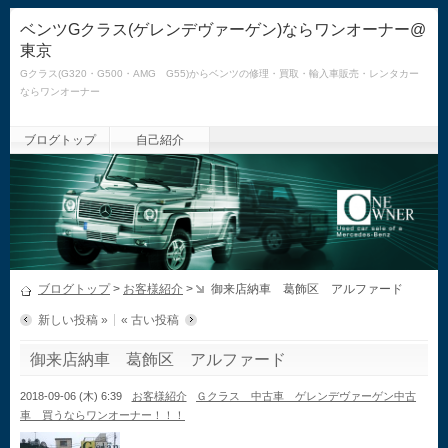
ベンツGクラス(ゲレンデヴァーゲン)ならワンオーナー@
東京
Gクラス(G320・G500・AMG G55)からベンツの修理・買取・輸入車販売・レンタカー
ならワンオーナー
ブログトップ
自己紹介
ブログトップ
>
お客様紹介
>
御来店納車 葛飾区 アルファード
新しい投稿 »
« 古い投稿
御来店納車 葛飾区 アルファード
2018-09-06 (木) 6:39
お客様紹介
Ｇクラス 中古車 ゲレンデヴァーゲン中古
車 買うならワンオーナー！！！