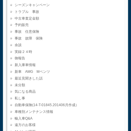
シーズンキャンペーン
トラブル 事故
中古車査定金額
予約販売
事故 任意保険
事故 故障 保険
余談
実録２４時
御報告
新入庫車情報
新車 AMG Mベンツ
最近見聞きした話
未分類
気になる商品
私し事
自動車保険(14-T-01845.201406月作成）
車種別メンテナンス情報
輸入車Q&A
遠方のお客様