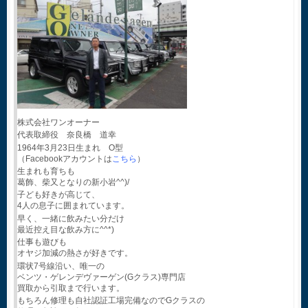
株式会社ワンオーナー
代表取締役 奈良橋 道幸
1964年3月23日生まれ O型
（Facebookアカウントは
こちら
）
生まれも育ちも
葛飾、柴又となりの新小岩^^)/
子ども好きが高じて、
4人の息子に囲まれています。
早く、一緒に飲みたい分だけ
最近控え目な飲み方に^^*)
仕事も遊びも
オヤジ加減の熱さが好きです。
環状7号線沿い、唯一の
ベンツ・ゲレンデヴァーゲン(Gクラス)専門店
買取から引取まで行います。
もちろん修理も自社認証工場完備なのでGクラスの