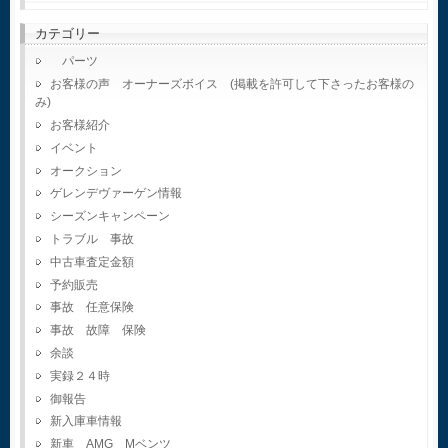
カテゴリー
パーツ
お客様の声 オーナーズボイス (掲載を許可して下さったお客様の
み)
お客様紹介
イベント
オークション
ゲレンデヴァーゲン情報
シーズンキャンペーン
トラブル 事故
中古車査定金額
予約販売
事故 任意保険
事故 故障 保険
余談
実録２４時
御報告
新入庫車情報
新車 AMG Mベンツ