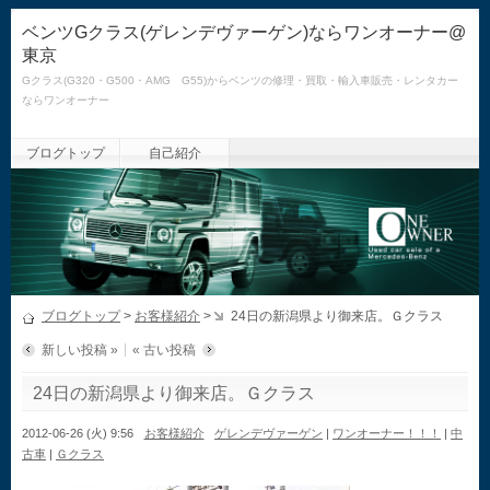
ベンツGクラス(ゲレンデヴァーゲン)ならワンオーナー@
東京
Gクラス(G320・G500・AMG G55)からベンツの修理・買取・輸入車販売・レンタカー
ならワンオーナー
ブログトップ
自己紹介
ブログトップ
>
お客様紹介
>
24日の新潟県より御来店。Ｇクラス
新しい投稿 »
« 古い投稿
24日の新潟県より御来店。Ｇクラス
2012-06-26 (火) 9:56
お客様紹介
ゲレンデヴァーゲン
|
ワンオーナー！！！
|
中
古車
|
Ｇクラス