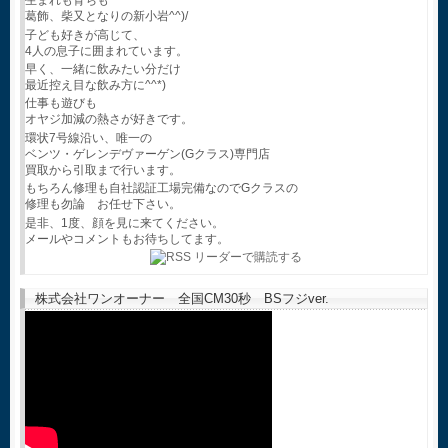
生まれも育ちも
葛飾、柴又となりの新小岩^^)/
子ども好きが高じて、
4人の息子に囲まれています。
早く、一緒に飲みたい分だけ
最近控え目な飲み方に^^*)
仕事も遊びも
オヤジ加減の熱さが好きです。
環状7号線沿い、唯一の
ベンツ・ゲレンデヴァーゲン(Gクラス)専門店
買取から引取まで行います。
もちろん修理も自社認証工場完備なのでGクラスの
修理も勿論 お任せ下さい。
是非、1度、顔を見に来てください。
メールやコメントもお待ちしてます。
株式会社ワンオーナー 全国CM30秒 BSフジver.