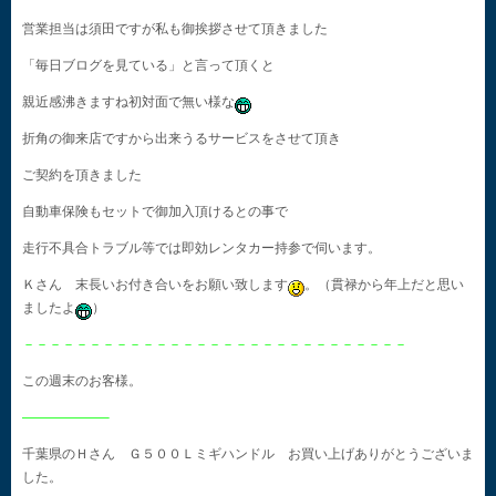
営業担当は須田ですが私も御挨拶させて頂きました
「毎日ブログを見ている」と言って頂くと
親近感沸きますね初対面で無い様な
折角の御来店ですから出来うるサービスをさせて頂き
ご契約を頂きました
自動車保険もセットで御加入頂けるとの事で
走行不具合トラブル等では即効レンタカー持参で伺います。
Ｋさん 末長いお付き合いをお願い致します
。（貫禄から年上だと思い
ましたよ
）
－－－－－－－－－－－－－－－－－－－－－－－－－－－－－
この週末のお客様。
——————–
千葉県のＨさん Ｇ５００Ｌミギハンドル お買い上げありがとうございま
した。