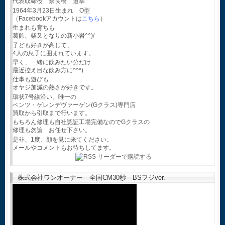
代表取締役 奈良橋 道幸
1964年3月23日生まれ O型
（Facebookアカウントは
こちら
）
生まれも育ちも
葛飾、柴又となりの新小岩^^)/
子ども好きが高じて、
4人の息子に囲まれています。
早く、一緒に飲みたい分だけ
最近控え目な飲み方に^^*)
仕事も遊びも
オヤジ加減の熱さが好きです。
環状7号線沿い、唯一の
ベンツ・ゲレンデヴァーゲン(Gクラス)専門店
買取から引取まで行います。
もちろん修理も自社認証工場完備なのでGクラスの
修理も勿論 お任せ下さい。
是非、1度、顔を見に来てください。
メールやコメントもお待ちしてます。
株式会社ワンオーナー 全国CM30秒 BSフジver.