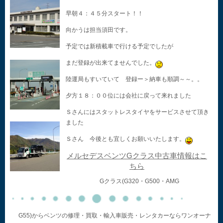
早朝４：４５分スタート！！
向かうは担当須田です。
予定では新積載車で行ける予定でしたが
まだ登録が出来てませんでした。
陸運局もすいていて 登録ー＞納車も順調～～。。
夕方１８：００位には会社に戻って来れました
Ｓさんにはスタットレスタイヤをサービスさせて頂き
ました
Ｓさん 今後とも宜しくお願いいたします。
メルセデスベンツGクラス中古車情報はこ
ちら
Gクラス(G320・G500・AMG
G55)からベンツの修理・買取・輸入車販売・レンタカーならワンオーナ