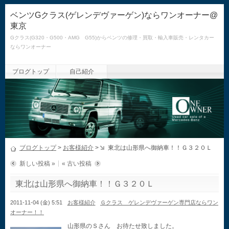
ベンツGクラス(ゲレンデヴァーゲン)ならワンオーナー@
東京
Gクラス(G320・G500・AMG G55)からベンツの修理・買取・輸入車販売・レンタカー
ならワンオーナー
ブログトップ
自己紹介
ブログトップ
>
お客様紹介
>
東北は山形県へ御納車！！Ｇ３２０Ｌ
新しい投稿 »
« 古い投稿
東北は山形県へ御納車！！Ｇ３２０Ｌ
2011-11-04 (金) 5:51
お客様紹介
Ｇクラス ゲレンデヴァーゲン専門店ならワン
オーナー！！
山形県のＳさん お待たせ致しました。