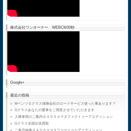
株式会社ワンオーナー WEBCM30秒
Google+
最近の投稿
MベンツＧクラス保険会社のロードサービス使った事あります？
Gクラスあなたの愛車をご用意させていただきます
入庫車両のご案内Ｇ４００ｄマヌファクトゥーアエディション
Gクラス全国出張買取
ご来店納車Ｇ４００ｄマヌファクトゥーアエディション