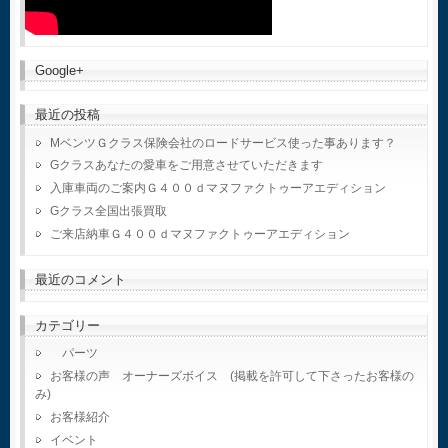
Google+
最近の投稿
MベンツＧクラス保険会社のロードサービス使った事あります？
Gクラスあなたの愛車をご用意させていただきます
入庫車両のご案内Ｇ４００ｄマヌファクトゥーアエディション
Gクラス全国出張買取
ご来店納車Ｇ４００ｄマヌファクトゥーアエディション
最近のコメント
カテゴリー
パーツ
お客様の声 オーナーズボイス (掲載を許可して下さったお客様の
み)
お客様紹介
イベント