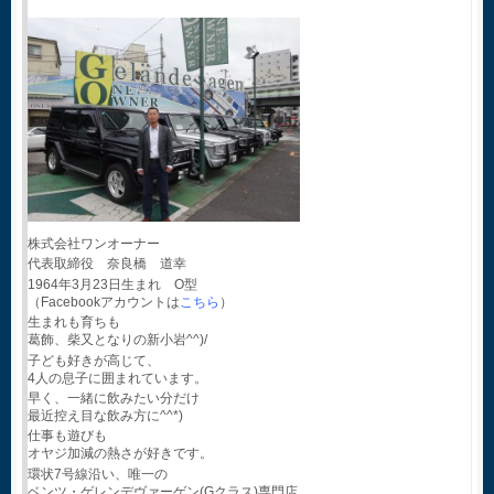
株式会社ワンオーナー
代表取締役 奈良橋 道幸
1964年3月23日生まれ O型
（Facebookアカウントは
こちら
）
生まれも育ちも
葛飾、柴又となりの新小岩^^)/
子ども好きが高じて、
4人の息子に囲まれています。
早く、一緒に飲みたい分だけ
最近控え目な飲み方に^^*)
仕事も遊びも
オヤジ加減の熱さが好きです。
環状7号線沿い、唯一の
ベンツ・ゲレンデヴァーゲン(Gクラス)専門店