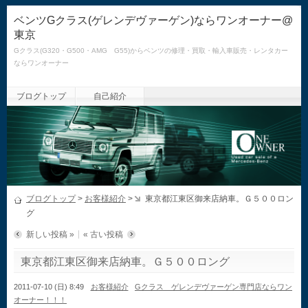
ベンツGクラス(ゲレンデヴァーゲン)ならワンオーナー@
東京
Gクラス(G320・G500・AMG G55)からベンツの修理・買取・輸入車販売・レンタカー
ならワンオーナー
ブログトップ
自己紹介
ブログトップ
>
お客様紹介
>
東京都江東区御来店納車。Ｇ５００ロン
グ
新しい投稿 »
« 古い投稿
東京都江東区御来店納車。Ｇ５００ロング
2011-07-10 (日) 8:49
お客様紹介
Gクラス ゲレンデヴァーゲン専門店ならワン
オーナー！！！