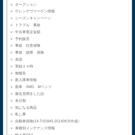
オークション
ゲレンデヴァーゲン情報
シーズンキャンペーン
トラブル 事故
中古車査定金額
予約販売
事故 任意保険
事故 故障 保険
余談
実録２４時
御報告
新入庫車情報
新車 AMG Mベンツ
最近見聞きした話
未分類
気になる商品
私し事
自動車保険(14-T-01845.201406月作成）
車種別メンテナンス情報
輸入車Q&A