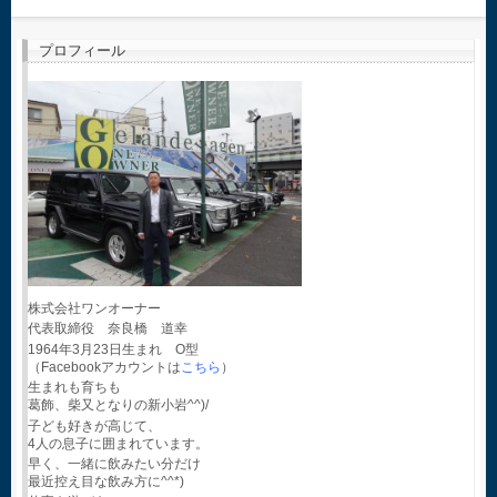
プロフィール
株式会社ワンオーナー
代表取締役 奈良橋 道幸
1964年3月23日生まれ O型
（Facebookアカウントは
こちら
）
生まれも育ちも
葛飾、柴又となりの新小岩^^)/
子ども好きが高じて、
4人の息子に囲まれています。
早く、一緒に飲みたい分だけ
最近控え目な飲み方に^^*)