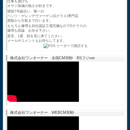
仕事も遊びも
オヤジ加減の熱さが好きです。
環状7号線沿い、唯一の
ベンツ・ゲレンデヴァーゲン(Gクラス)専門店
買取から引取まで行います。
もちろん修理も自社認証工場完備なのでGクラスの
修理も勿論 お任せ下さい。
是非、1度、顔を見に来てください。
メールやコメントもお待ちしてます。
株式会社ワンオーナー 全国CM30秒 BSフジver.
株式会社ワンオーナー WEBCM30秒