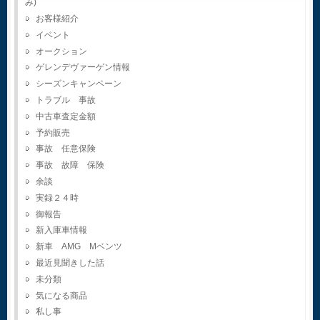
み)
お客様紹介
イベント
オークション
ゲレンデヴァーゲン情報
シーズンキャンペーン
トラブル 事故
中古車査定金額
予約販売
事故 任意保険
事故 故障 保険
余談
実録２４時
御報告
新入庫車情報
新車 AMG Mベンツ
最近見聞きした話
未分類
気になる商品
私し事