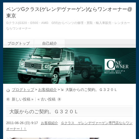
ベンツGクラス(ゲレンデヴァーゲン)ならワンオーナー@
東京
Gクラス(G320・G500・AMG G55)からベンツの修理・買取・輸入車販売・レンタカー
ならワンオーナー
ブログトップ
自己紹介
ブログトップ
>
お客様紹介
>
大阪からのご契約。Ｇ３２０Ｌ
新しい投稿 »
« 古い投稿
大阪からのご契約。Ｇ３２０Ｌ
2011-06-26 (日) 9:17
お客様紹介
Ｇクラス ゲレンデヴァーゲン専門店ならワン
オーナー！！