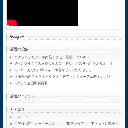
Google+
最近の投稿
Ｇクラスオリジナル商品アクセル調整ペダルキット
MベンツＧクラス保険会社のロードサービス使った事あります？
Gクラスあなたの愛車をご用意させていただきます
入庫車両のご案内Ｇ４００ｄマヌファクトゥーアエディション
Gクラス全国出張買取
最近のコメント
カテゴリー
パーツ
お客様の声 オーナーズボイス (掲載を許可して下さったお客様の