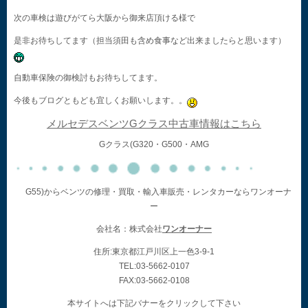
次の車検は遊びがてら大阪から御来店頂ける様で
是非お待ちしてます（担当須田も含め食事など出来ましたらと思います）
自動車保険の御検討もお待ちしてます。
今後もブログともども宜しくお願いします。。
メルセデスベンツGクラス中古車情報はこちら
Gクラス(G320・G500・AMG
G55)からベンツの修理・買取・輸入車販売・レンタカーならワンオーナ
ー
会社名：株式会社
ワンオーナー
住所:東京都江戸川区上一色3-9-1
TEL:03-5662-0107
FAX:03-5662-0108
本サイトへは下記バナーをクリックして下さい