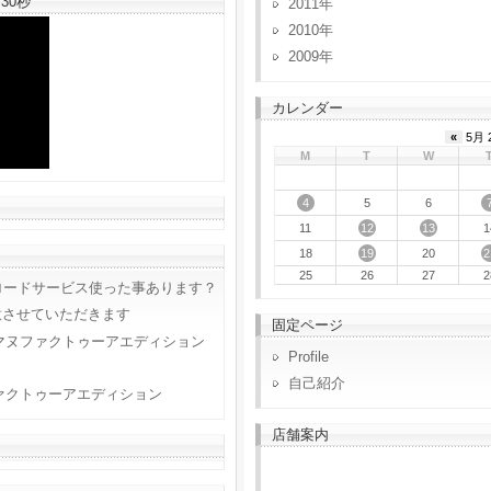
30秒
2011
2010
2009
カレンダー
«
5月 
M
T
W
4
5
6
12
13
11
1
19
2
18
20
25
26
27
2
ロードサービス使った事あります？
意させていただきます
固定ページ
マヌファクトゥーアエディション
Profile
自己紹介
ァクトゥーアエディション
店舗案内