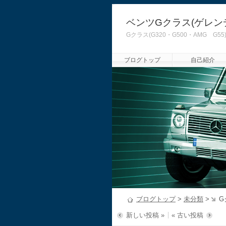
ベンツGクラス(ゲレン
Gクラス(G320・G500・AMG
ブログトップ
自己紹介
ブログトップ
>
未分類
>
G
新しい投稿 »
« 古い投稿