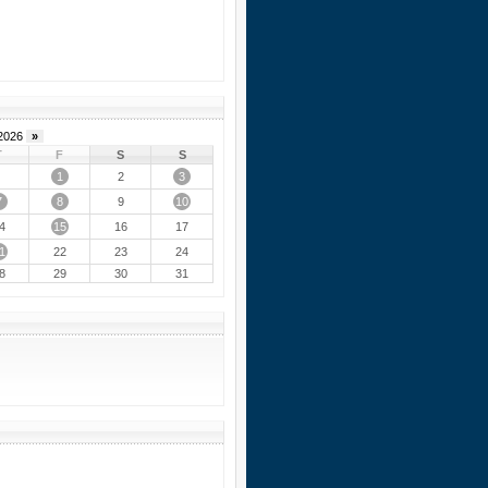
2026
»
T
F
S
S
1
3
2
7
8
10
9
15
4
16
17
1
22
23
24
8
29
30
31