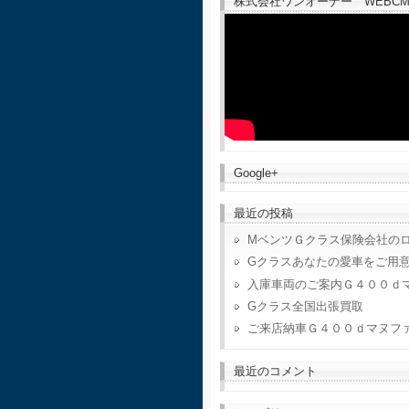
株式会社ワンオーナー WEBCM
Google+
最近の投稿
MベンツＧクラス保険会社の
Gクラスあなたの愛車をご用
入庫車両のご案内Ｇ４００ｄ
Gクラス全国出張買取
ご来店納車Ｇ４００ｄマヌフ
最近のコメント