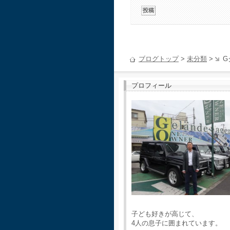
ブログトップ
>
未分類
>
G
プロフィール
子ども好きが高じて、
4人の息子に囲まれています。