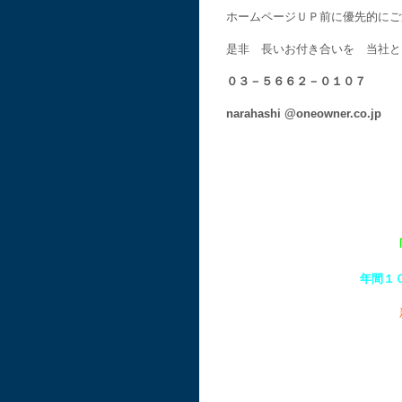
ホームページＵＰ前に優先的にご
是非 長いお付き合いを 当社と
０３－５６６２－０１０７
narahashi @oneowner.co.jp
年間１