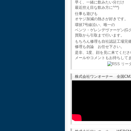
早く、一緒に飲みたい分だけ
最近控え目な飲み方に^^*)
仕事も遊びも
オヤジ加減の熱さが好きです。
環状7号線沿い、唯一の
ベンツ・ゲレンデヴァーゲン(G
買取から引取まで行います。
もちろん修理も自社認証工場完
修理も勿論 お任せ下さい。
是非、1度、顔を見に来てくださ
メールやコメントもお待ちして
株式会社ワンオーナー 全国CM30