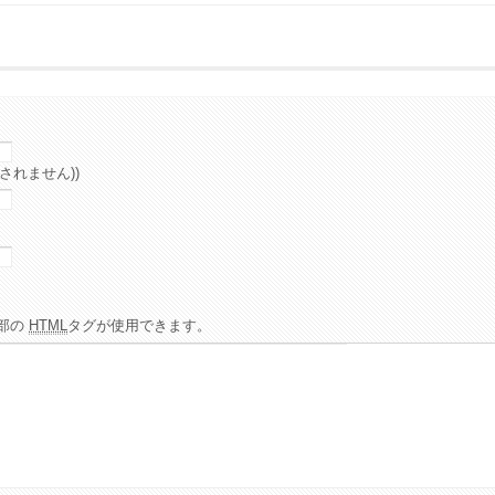
されません))
部の
HTML
タグが使用できます。