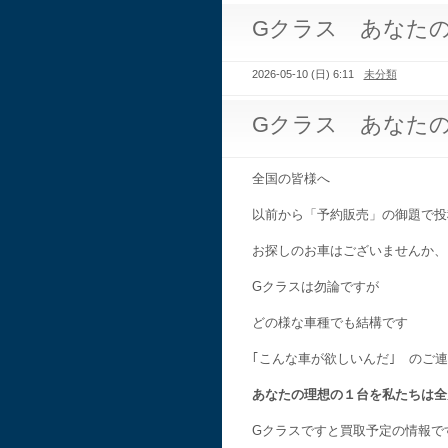
Gクラス あなた
2026-05-10 (日) 6:11
未分類
Gクラス あなた
全国の皆様へ
以前から「予約販売」の御題で投
お探しのお車はございませんか、
Gクラスは勿論ですが
どの様な車種でも結構です
｢こんな車が欲しいんだ｣ のご
あなたの理想の１台を私たちは全
Gクラスですと買取予定の情報で