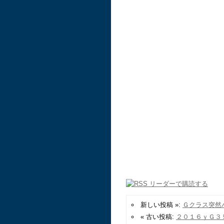
新しい投稿 »:
Ｇクラス突然
« 古い投稿:
２０１６ｙＧ３