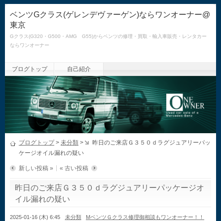
ベンツGクラス(ゲレンデヴァーゲン)ならワンオーナー@
東京
Gクラス(G320・G500・AMG G55)からベンツの修理・買取・輸入車販売・レンタカー
ならワンオーナー
ブログトップ
自己紹介
ブログトップ
>
未分類
>
昨日のご来店Ｇ３５０ｄラグジュアリーパッ
ケージオイル漏れの疑い
新しい投稿 »
« 古い投稿
昨日のご来店Ｇ３５０ｄラグジュアリーパッケージオ
イル漏れの疑い
2025-01-16 (木) 6:45
未分類
MベンツＧクラス修理御相談もワンオーナー！！