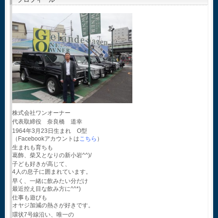
株式会社ワンオーナー
代表取締役 奈良橋 道幸
1964年3月23日生まれ O型
（Facebookアカウントは
こちら
）
生まれも育ちも
葛飾、柴又となりの新小岩^^)/
子ども好きが高じて、
4人の息子に囲まれています。
早く、一緒に飲みたい分だけ
最近控え目な飲み方に^^*)
仕事も遊びも
オヤジ加減の熱さが好きです。
環状7号線沿い、唯一の