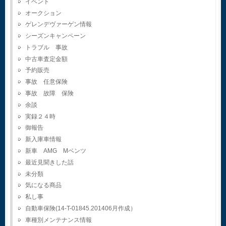
イベント
オークション
ゲレンデヴァーゲン情報
シーズンキャンペーン
トラブル 事故
中古車査定金額
予約販売
事故 任意保険
事故 故障 保険
余談
実録２４時
御報告
新入庫車情報
新車 AMG Mベンツ
最近見聞きした話
未分類
気になる商品
私し事
自動車保険(14-T-01845.201406月作成）
車種別メンテナンス情報