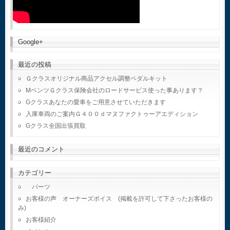
Google+
最近の投稿
Ｇクラスオリジナル商品アクセル調整ペダルキット
MベンツＧクラス保険会社のロードサービス使った事あります？
Gクラスあなたの愛車をご用意させていただきます
入庫車両のご案内Ｇ４００ｄマヌファクトゥーアエディション
Gクラス全国出張買取
最近のコメント
カテゴリー
パーツ
お客様の声 オーナーズボイス (掲載を許可して下さったお客様の
み)
お客様紹介