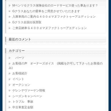
MベンツＧクラス保険会社のロードサービス使った事あります？
Gクラスあなたの愛車をご用意させていただきます
入庫車両のご案内Ｇ４００ｄマヌファクトゥーアエディション
Gクラス全国出張買取
ご来店納車Ｇ４００ｄマヌファクトゥーアエディション
最近のコメント
カテゴリー
パーツ
お客様の声 オーナーズボイス (掲載を許可して下さったお客様の
み)
お客様紹介
イベント
オークション
ゲレンデヴァーゲン情報
シーズンキャンペーン
トラブル 事故
中古車査定金額