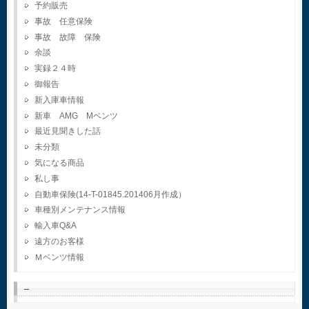
予約販売
事故 任意保険
事故 故障 保険
余談
実録２４時
御報告
新入庫車情報
新車 AMG Mベンツ
最近見聞きした話
未分類
気になる商品
私し事
自動車保険(14-T-01845.201406月作成）
車種別メンテナンス情報
輸入車Q&A
遠方のお客様
Ｍベンツ情報
–