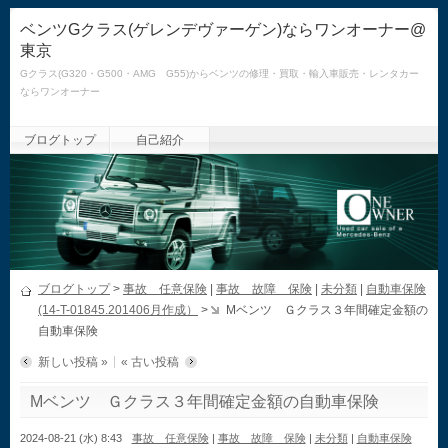
ベンツGクラス(ゲレンデヴァーゲン)ならワンオーナー@
東京
Gクラス(G320・G500・AMG G55)からベンツの修理・買取・輸入車販売・レンタカー
ならワンオーナー
ブログトップ
自己紹介
ブログトップ
>
事故 任意保険
|
事故 故障 保険
|
未分類
|
自動車保険
(14-T-01845.201406月作成）
>
Mベンツ Ｇクラス３年間確定金額の
自動車保険
新しい投稿 »
« 古い投稿
Mベンツ Ｇクラス３年間確定金額の自動車保険
2024-08-21 (水) 8:43
事故 任意保険
|
事故 故障 保険
|
未分類
|
自動車保険