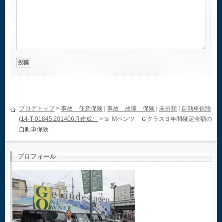
ブログトップ
>
事故 任意保険
|
事故 故障 保険
|
未分類
|
自動車保険
(14-T-01845.201406月作成）
>
Mベンツ Ｇクラス３年間確定金額の
自動車保険
プロフィール