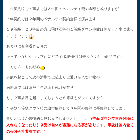
１年契約時での事故では３年間のペナルティ契約金額と成りますが
３年契約では２年間のペナルティ契約金額で済みます
１９等級、２０等級の方は飛び石等の１等級ダウン事故は無かった事に成っ
てしまいます
あまりに有利過ぎる為に
扱っていないショップが殆どです(保険会社は売りたくない商品です）
こんな方にもお勧め
事故を起こして次の満期では値上りは避けられない物の
満期までにはまだ半年以上も残月が有り
もし２事故目を起こしてしまうと６等級もダウンですから
１事故３等級ダウン時に途中解約して３年間の契約に再契約してしまう
賢いと言うか裏技的な感じまでしませんか、、、
（等級ダウンで車両保険に
入れなくなったり引き受け自体が困難になる事があります、等級は国内全て
の保険会社共有です。）