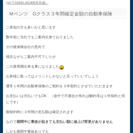
(14-T-01845.201406月作成）
Ｍベンツ Gクラス３年間確定金額の自動車保険
ご承知の方も多いかと思います
数年前に当社でもご案内出来ておりました
その後保険会社の意向で
残念ながらご案内不可でしたが
この度再開出来る事になりました
お客様に取ってはメリットしかないと言っていいでしょう
通常１年間の自動車保険のご契約を３年契約とさせていただきます
お支払いは月払いでもOK （途中で不都合が有れば解約等は１年契約と同
じです）
御契約時に３年間の支払額は確定されます
なので
期間中に事故が起きても支払い額に値上げ変更がありません
しかも期間中事故ありでも