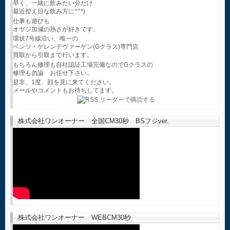
早く、一緒に飲みたい分だけ
最近控え目な飲み方に^^*)
仕事も遊びも
オヤジ加減の熱さが好きです。
環状7号線沿い、唯一の
ベンツ・ゲレンデヴァーゲン(Gクラス)専門店
買取から引取まで行います。
もちろん修理も自社認証工場完備なのでGクラスの
修理も勿論 お任せ下さい。
是非、1度、顔を見に来てください。
メールやコメントもお待ちしてます。
株式会社ワンオーナー 全国CM30秒 BSフジver.
株式会社ワンオーナー WEBCM30秒