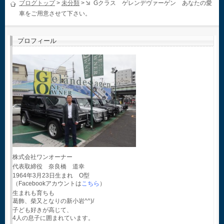
ブログトップ
>
未分類
>
Gクラス ゲレンデヴァーゲン あなたの愛
車をご用意させて下さい。
プロフィール
株式会社ワンオーナー
代表取締役 奈良橋 道幸
1964年3月23日生まれ O型
（Facebookアカウントは
こちら
）
生まれも育ちも
葛飾、柴又となりの新小岩^^)/
子ども好きが高じて、
4人の息子に囲まれています。