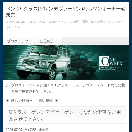
ベンツGクラス(ゲレンデヴァーゲン)ならワンオーナー@
東京
Gクラス(G320・G500・AMG G55)からベンツの修理・買取・輸入車販売・レンタカー
ならワンオーナー
ブログトップ
自己紹介
ブログトップ
>
未分類
>
Gクラス ゲレンデヴァーゲン あなたの愛
車をご用意させて下さい。
新しい投稿 »
« 古い投稿
Gクラス ゲレンデヴァーゲン あなたの愛車をご用
意させて下さい。
2024-07-07 (日) 7:52
未分類