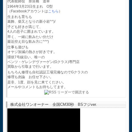
代表取締役 奈良橋 道幸
1964年3月23日生まれ O型
（Facebookアカウントは
こちら
）
生まれも育ちも
葛飾、柴又となりの新小岩^^)/
子ども好きが高じて、
4人の息子に囲まれています。
早く、一緒に飲みたい分だけ
最近控え目な飲み方に^^*)
仕事も遊びも
オヤジ加減の熱さが好きです。
環状7号線沿い、唯一の
ベンツ・ゲレンデヴァーゲン(Gクラス)専門店
買取から引取まで行います。
もちろん修理も自社認証工場完備なのでGクラスの
修理も勿論 お任せ下さい。
是非、1度、顔を見に来てください。
メールやコメントもお待ちしてます。
株式会社ワンオーナー 全国CM30秒 BSフジver.