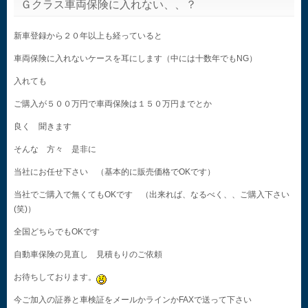
Ｇクラス車両保険に入れない、、？
新車登録から２０年以上も経っていると
車両保険に入れないケースを耳にします（中には十数年でもNG）
入れても
ご購入が５００万円で車両保険は１５０万円までとか
良く 聞きます
そんな 方々 是非に
当社にお任せ下さい （基本的に販売価格でOKです）
当社でご購入で無くてもOKです （出来れば、なるべく、、ご購入下さい
(笑)）
全国どちらでもOKです
自動車保険の見直し 見積もりのご依頼
お待ちしております。
今ご加入の証券と車検証をメールかラインかFAXで送って下さい