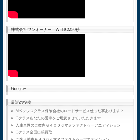
株式会社ワンオーナー WEBCM30秒
Google+
最近の投稿
MベンツＧクラス保険会社のロードサービス使った事あります？
Gクラスあなたの愛車をご用意させていただきます
入庫車両のご案内Ｇ４００ｄマヌファクトゥーアエディション
Gクラス全国出張買取
ご来店納車Ｇ４００ｄマヌファクトゥーアエディション