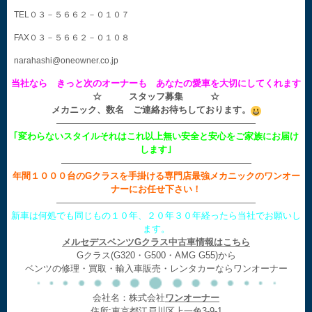
TEL０３－５６６２－０１０７
FAX０３－５６６２－０１０８
narahashi@oneowner.co.jp
当社なら きっと次のオーナーも あなたの愛車を大切にしてくれます
☆ スタッフ募集 ☆
メカニック、数名 ご連絡お待ちしております。
——————————————————————
｢変わらないスタイルそれはこれ以上無い安全と安心をご家族にお届け
します｣
—————————————————————
年間１０００台のGクラスを手掛ける専門店最強メカニックのワンオー
ナーにお任せ下さい！
——————————————————————
新車は何処でも同じもの１０年、２０年３０年経ったら当社でお願いし
ます。
メルセデスベンツGクラス中古車情報はこちら
Gクラス(G320・G500・AMG G55)から
ベンツの修理・買取・輸入車販売・レンタカーならワンオーナー
会社名：株式会社
ワンオーナー
住所:東京都江戸川区上一色3-9-1