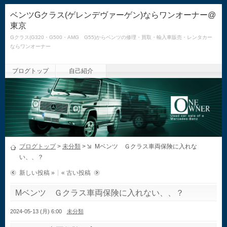
ベンツGクラス(ゲレンデヴァーゲン)ならワンオーナー@
東京
Gクラス(G320・G500・AMG G55)からベンツの修理・買取・輸入車販売・レンタカー
ならワンオーナー
ブログトップ
自己紹介
ブログトップ
>
未分類
>
Mベンツ Ｇクラス車両保険に入れな
い、、？
新しい投稿 »
« 古い投稿
Mベンツ Ｇクラス車両保険に入れない、、？
2024-05-13 (月) 6:00
未分類