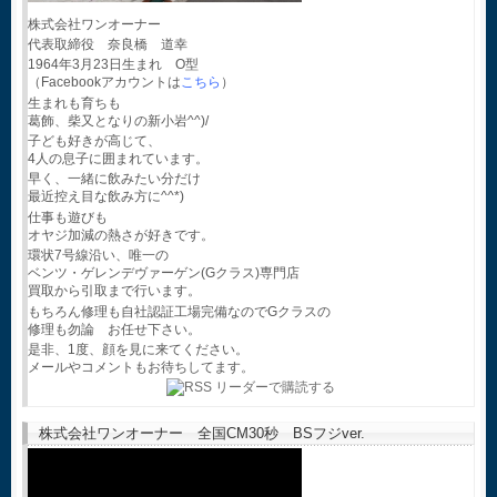
株式会社ワンオーナー
代表取締役 奈良橋 道幸
1964年3月23日生まれ O型
（Facebookアカウントは
こちら
）
生まれも育ちも
葛飾、柴又となりの新小岩^^)/
子ども好きが高じて、
4人の息子に囲まれています。
早く、一緒に飲みたい分だけ
最近控え目な飲み方に^^*)
仕事も遊びも
オヤジ加減の熱さが好きです。
環状7号線沿い、唯一の
ベンツ・ゲレンデヴァーゲン(Gクラス)専門店
買取から引取まで行います。
もちろん修理も自社認証工場完備なのでGクラスの
修理も勿論 お任せ下さい。
是非、1度、顔を見に来てください。
メールやコメントもお待ちしてます。
株式会社ワンオーナー 全国CM30秒 BSフジver.