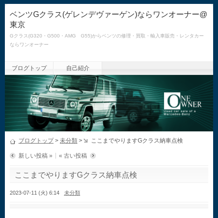
ベンツGクラス(ゲレンデヴァーゲン)ならワンオーナー@
東京
Gクラス(G320・G500・AMG G55)からベンツの修理・買取・輸入車販売・レンタカー
ならワンオーナー
ブログトップ
自己紹介
ブログトップ
>
未分類
>
ここまでやりますGクラス納車点検
新しい投稿 »
« 古い投稿
ここまでやりますGクラス納車点検
2023-07-11 (火) 6:14
未分類