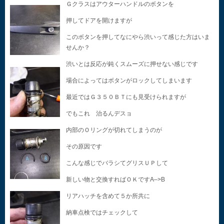
Ｇクラスはアウターハンドルのボタンを
押してドアを開けますが
このボタンを押してなにやら渋いって感じた方はいま
せんか？
渋いとは反応が鈍くスムーズに押せない感じです
場合によってはボタンがロックしてしまいます
最近ではＧ３５０ＢＴにも見受けられますが
でもこれ 治るんデスョ
内部のＯリングが切れてしまうのが
その原因です
こんな感じでバラシてグリスＵＰして
新しい物と交換すればＯＫですA–>B
リアハッチを含めて５か所共に
納車点検ではチェックして